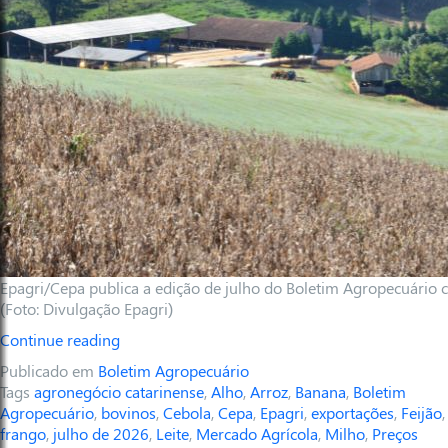
Epagri/Cepa publica a edição de julho do Boletim Agropecuário
(Foto: Divulgação Epagri)
Continue reading
Publicado em
Boletim Agropecuário
Tags
agronegócio catarinense
,
Alho
,
Arroz
,
Banana
,
Boletim
Agropecuário
,
bovinos
,
Cebola
,
Cepa
,
Epagri
,
exportações
,
Feijão
,
frango
,
julho de 2026
,
Leite
,
Mercado Agrícola
,
Milho
,
Preços