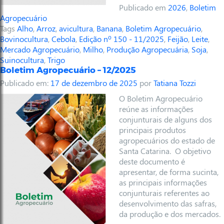
Publicado em
2026
,
Boletim
Agropecuário
Tags
Alho
,
Arroz
,
avicultura
,
Banana
,
Boletim Agropecuário
,
Bovinocultura
,
Cebola
,
Edição nº 150 - 11/2025
,
Feijão
,
Leite
,
Mercado Agropecuário
,
Milho
,
Produção Agropecuária
,
Soja
,
Suinocultura
,
Trigo
Boletim Agropecuário – 12/2025
Publicado em:
17 de dezembro de 2025
por
Tatiana Tozzi
O Boletim Agropecuário
reúne as informações
conjunturais de alguns dos
principais produtos
agropecuários do estado de
Santa Catarina. O objetivo
deste documento é
apresentar, de forma sucinta,
as principais informações
conjunturais referentes ao
desenvolvimento das safras,
da produção e dos mercados.