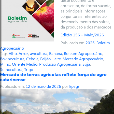
deste documento é
apresentar, de forma sucinta,
as principais informações
conjunturais referentes ao
desenvolvimento das safras,
da produção e dos mercados.
Edição 156 – Maio/2026
Publicado em
2026
,
Boletim
Agropecuário
Tags
Alho
,
Arroz
,
avicultura
,
Banana
,
Boletim Agropecuário
,
Bovinocultura
,
Cebola
,
Feijão
,
Leite
,
Mercado Agropecuário
,
Milho
,
Oriente Médio
,
Produção Agropecuária
,
Soja
,
Suinocultura
,
Trigo
Mercado de terras agrícolas reflete força do agro
catarinense
Publicado em:
12 de maio de 2026
por
Epagri