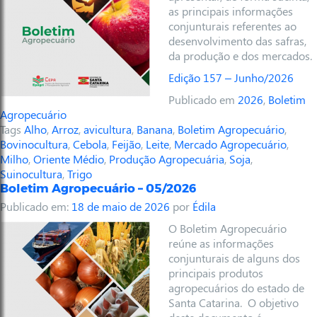
as principais informações
conjunturais referentes ao
desenvolvimento das safras,
da produção e dos mercados.
Edição 157 – Junho/2026
Publicado em
2026
,
Boletim
Agropecuário
Tags
Alho
,
Arroz
,
avicultura
,
Banana
,
Boletim Agropecuário
,
Bovinocultura
,
Cebola
,
Feijão
,
Leite
,
Mercado Agropecuário
,
Milho
,
Oriente Médio
,
Produção Agropecuária
,
Soja
,
Suinocultura
,
Trigo
Boletim Agropecuário – 05/2026
Publicado em:
18 de maio de 2026
por
Édila
O Boletim Agropecuário
reúne as informações
conjunturais de alguns dos
principais produtos
agropecuários do estado de
Santa Catarina. O objetivo