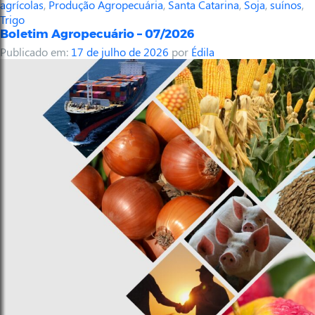
agrícolas
,
Produção Agropecuária
,
Santa Catarina
,
Soja
,
suínos
,
Trigo
Boletim Agropecuário – 07/2026
Publicado em:
17 de julho de 2026
por
Édila