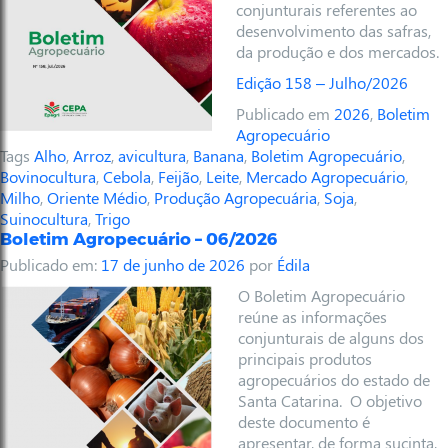
conjunturais referentes ao
desenvolvimento das safras,
da produção e dos mercados.
Edição 158 – Julho/2026
Publicado em
2026
,
Boletim
Agropecuário
Tags
Alho
,
Arroz
,
avicultura
,
Banana
,
Boletim Agropecuário
,
Bovinocultura
,
Cebola
,
Feijão
,
Leite
,
Mercado Agropecuário
,
Milho
,
Oriente Médio
,
Produção Agropecuária
,
Soja
,
Suinocultura
,
Trigo
Boletim Agropecuário – 06/2026
Publicado em:
17 de junho de 2026
por
Édila
O Boletim Agropecuário
reúne as informações
conjunturais de alguns dos
principais produtos
agropecuários do estado de
Santa Catarina. O objetivo
deste documento é
apresentar, de forma sucinta,