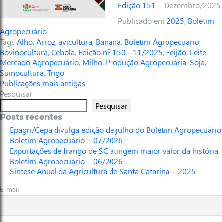
Edição 151
– Dezembro/2025
Publicado em
2025
,
Boletim
Agropecuário
Tags
Alho
,
Arroz
,
avicultura
,
Banana
,
Boletim Agropecuário
,
Bovinocultura
,
Cebola
,
Edição nº 150 - 11/2025
,
Feijão
,
Leite
,
Mercado Agropecuário
,
Milho
,
Produção Agropecuária
,
Soja
,
Suinocultura
,
Trigo
Publicações mais antigas
Pesquisar
Pesquisar
Posts recentes
Epagri/Cepa divulga edição de julho do Boletim Agropecuário
Boletim Agropecuário – 07/2026
Exportações de frango de SC atingem maior valor da história
Boletim Agropecuário – 06/2026
Síntese Anual da Agricultura de Santa Catarina – 2025
E-mail