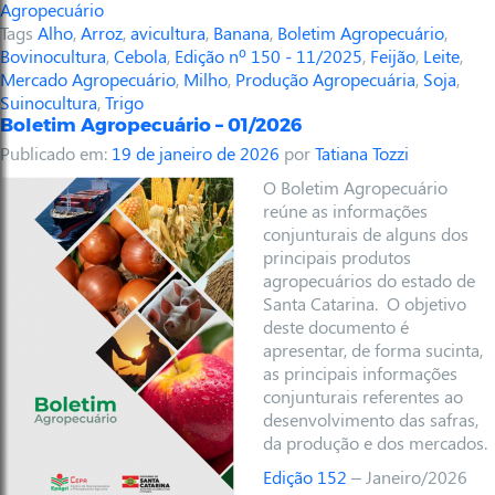
Agropecuário
Tags
Alho
,
Arroz
,
avicultura
,
Banana
,
Boletim Agropecuário
,
Bovinocultura
,
Cebola
,
Edição nº 150 - 11/2025
,
Feijão
,
Leite
,
Mercado Agropecuário
,
Milho
,
Produção Agropecuária
,
Soja
,
Suinocultura
,
Trigo
Boletim Agropecuário – 01/2026
Publicado em:
19 de janeiro de 2026
por
Tatiana Tozzi
O Boletim Agropecuário
reúne as informações
conjunturais de alguns dos
principais produtos
agropecuários do estado de
Santa Catarina. O objetivo
deste documento é
apresentar, de forma sucinta,
as principais informações
conjunturais referentes ao
desenvolvimento das safras,
da produção e dos mercados.
Edição 152
– Janeiro/2026