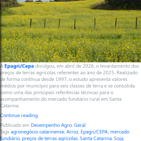
A
Epagri/Cepa
divulgou, em abril de 2026, o levantamento dos
preços de terras agrícolas referentes ao ano de 2025. Realizado
de forma contínua desde 1997, o estudo apresenta valores
médios por município para seis classes de terra e se consolida
como uma das principais referências técnicas para o
acompanhamento do mercado fundiário rural em Santa
Catarina.
Continue reading
Publicado em
Desempenho Agro
,
Geral
Tags
agronegócio catarinense
,
Arroz
,
Epagri/CEPA
,
mercado
fundiário
,
preços de terras agrícolas
,
Santa Catarina
,
Soja
,