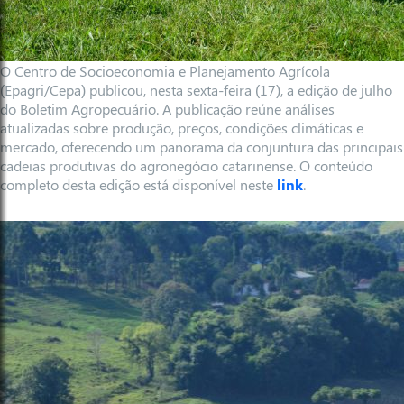
O Centro de Socioeconomia e Planejamento Agrícola
(Epagri/Cepa) publicou, nesta sexta-feira (17), a edição de julho
do Boletim Agropecuário. A publicação reúne análises
atualizadas sobre produção, preços, condições climáticas e
mercado, oferecendo um panorama da conjuntura das principais
cadeias produtivas do agronegócio catarinense. O conteúdo
completo desta edição está disponível neste
link
.