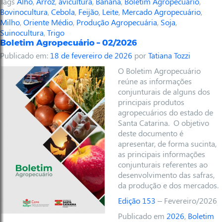
Tags
Alho
,
Arroz
,
avicultura
,
Banana
,
Boletim Agropecuário
,
Bovinocultura
,
Cebola
,
Feijão
,
Leite
,
Mercado Agropecuário
,
Milho
,
Oriente Médio
,
Produção Agropecuária
,
Soja
,
Suinocultura
,
Trigo
Boletim Agropecuário – 02/2026
Publicado em:
18 de fevereiro de 2026
por
Tatiana Tozzi
O Boletim Agropecuário
reúne as informações
conjunturais de alguns dos
principais produtos
agropecuários do estado de
Santa Catarina. O objetivo
deste documento é
apresentar, de forma sucinta,
as principais informações
conjunturais referentes ao
desenvolvimento das safras,
da produção e dos mercados.
Edição 153
– Fevereiro/2026
Publicado em
2026
,
Boletim