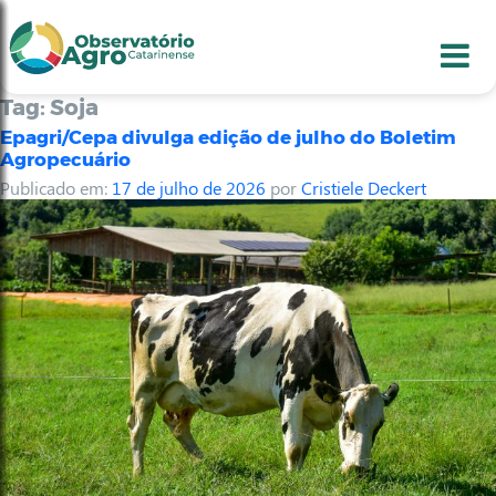
conteúdo
1
menu
2
usca
3
odapé
4
Tag:
Soja
Epagri/Cepa divulga edição de julho do Boletim
Agropecuário
Publicado em:
17 de julho de 2026
por
Cristiele Deckert