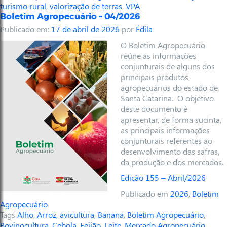
turismo rural
,
valorização de terras
,
VPA
Boletim Agropecuário – 04/2026
Publicado em:
17 de abril de 2026
por
Édila
O Boletim Agropecuário
reúne as informações
conjunturais de alguns dos
principais produtos
agropecuários do estado de
Santa Catarina. O objetivo
deste documento é
apresentar, de forma sucinta,
as principais informações
conjunturais referentes ao
desenvolvimento das safras,
da produção e dos mercados.
Edição 155 – Abril/2026
Publicado em
2026
,
Boletim
Agropecuário
Tags
Alho
,
Arroz
,
avicultura
,
Banana
,
Boletim Agropecuário
,
Bovinocultura
,
Cebola
,
Feijão
,
Leite
,
Mercado Agropecuário
,