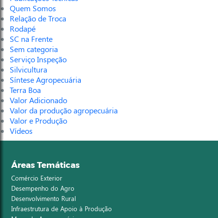
Quem Somos
Relação de Troca
Rodapé
SC na Frente
Sem categoria
Serviço Inspeção
Silvicultura
Síntese Agropecuária
Terra Boa
Valor Adicionado
Valor da produção agropecuária
Valor e Produção
Vídeos
Áreas Temáticas
Comércio Exterior
Desempenho do Agro
Desenvolvimento Rural
Infraestrutura de Apoio à Produção