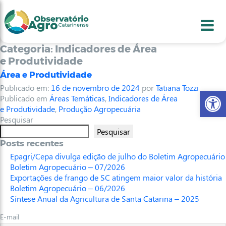
conteúdo
1
menu
2
usca
3
odapé
4
Categoria:
Indicadores de Área
e Produtividade
Área e Produtividade
Publicado em:
16 de novembro de 2024
por
Tatiana Tozzi
Abr
Publicado em
Áreas Temáticas
,
Indicadores de Área
e Produtividade
,
Produção Agropecuária
Pesquisar
Pesquisar
Posts recentes
Epagri/Cepa divulga edição de julho do Boletim Agropecuário
Boletim Agropecuário – 07/2026
Exportações de frango de SC atingem maior valor da história
Boletim Agropecuário – 06/2026
Síntese Anual da Agricultura de Santa Catarina – 2025
E-mail