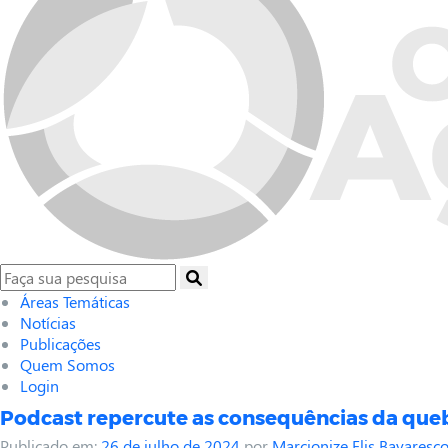
Áreas Temáticas
Notícias
Publicações
Quem Somos
Login
Podcast repercute as consequências da queb
Publicado em:
26 de julho de 2024
por
Marcionize Elis Bavaresc