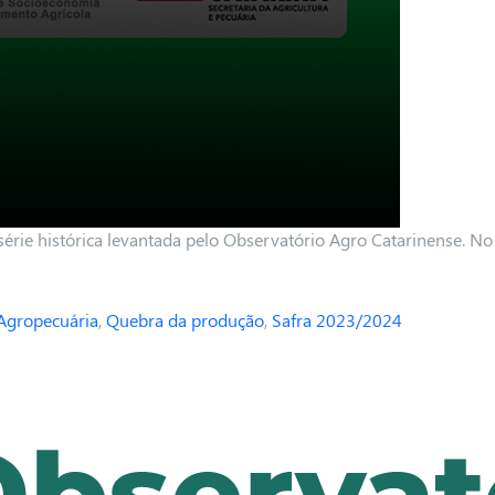
série histórica levantada pelo Observatório Agro Catarinense. 
Agropecuária
,
Quebra da produção
,
Safra 2023/2024