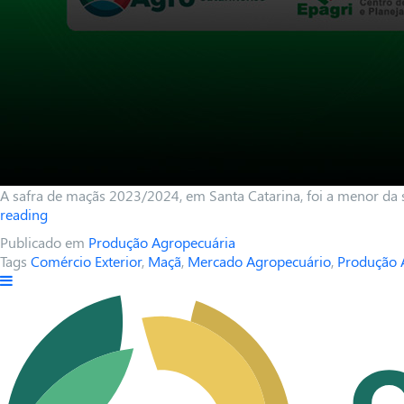
A safra de maçãs 2023/2024, em Santa Catarina, foi a menor da 
reading
Publicado em
Produção Agropecuária
Tags
Comércio Exterior
,
Maçã
,
Mercado Agropecuário
,
Produção 