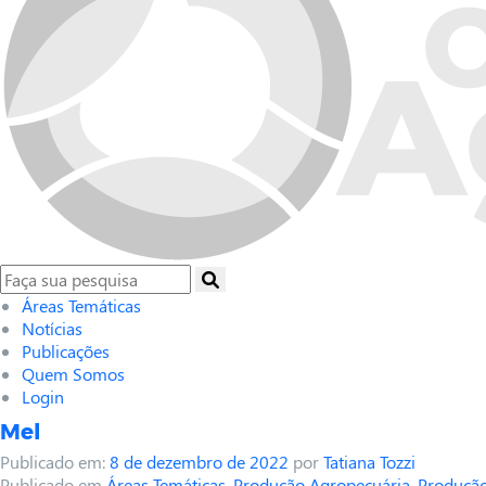
Áreas Temáticas
Notícias
Publicações
Quem Somos
Login
Mel
Publicado em:
8 de dezembro de 2022
por
Tatiana Tozzi
Publicado em
Áreas Temáticas
,
Produção Agropecuária
,
Produção