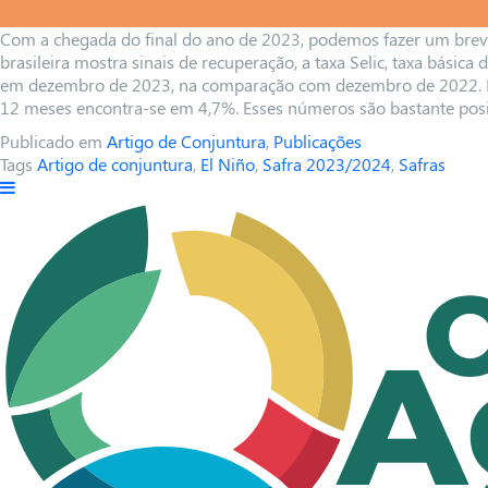
Com a chegada do final do ano de 2023, podemos fazer um brev
brasileira mostra sinais de recuperação, a taxa Selic, taxa básic
em dezembro de 2023, na comparação com dezembro de 2022. Noss
12 meses encontra-se em 4,7%. Esses números são bastante posit
Publicado em
Artigo de Conjuntura
,
Publicações
Tags
Artigo de conjuntura
,
El Niño
,
Safra 2023/2024
,
Safras