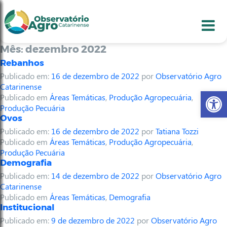
conteúdo
1
menu
2
usca
3
odapé
4
Mês:
dezembro 2022
Rebanhos
Publicado em:
16 de dezembro de 2022
por
Observatório Agro
Catarinense
Abr
Publicado em
Áreas Temáticas
,
Produção Agropecuária
,
Produção Pecuária
Ovos
Publicado em:
16 de dezembro de 2022
por
Tatiana Tozzi
Publicado em
Áreas Temáticas
,
Produção Agropecuária
,
Produção Pecuária
Demografia
Publicado em:
14 de dezembro de 2022
por
Observatório Agro
Catarinense
Publicado em
Áreas Temáticas
,
Demografia
Institucional
Publicado em:
9 de dezembro de 2022
por
Observatório Agro