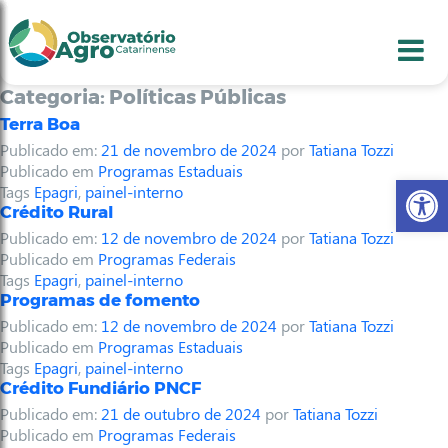
conteúdo
1
menu
2
usca
3
odapé
4
Categoria:
Políticas Públicas
Terra Boa
Publicado em:
21 de novembro de 2024
por
Tatiana Tozzi
Publicado em
Programas Estaduais
Abr
Tags
Epagri
,
painel-interno
Crédito Rural
Publicado em:
12 de novembro de 2024
por
Tatiana Tozzi
Publicado em
Programas Federais
Tags
Epagri
,
painel-interno
Programas de fomento
Publicado em:
12 de novembro de 2024
por
Tatiana Tozzi
Publicado em
Programas Estaduais
Tags
Epagri
,
painel-interno
Crédito Fundiário PNCF
Publicado em:
21 de outubro de 2024
por
Tatiana Tozzi
Publicado em
Programas Federais