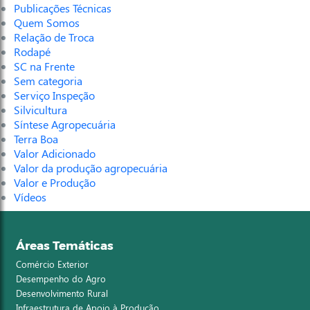
Publicações Técnicas
Quem Somos
Relação de Troca
Rodapé
SC na Frente
Sem categoria
Serviço Inspeção
Silvicultura
Síntese Agropecuária
Terra Boa
Valor Adicionado
Valor da produção agropecuária
Valor e Produção
Vídeos
Áreas Temáticas
Comércio Exterior
Desempenho do Agro
Desenvolvimento Rural
Infraestrutura de Apoio à Produção