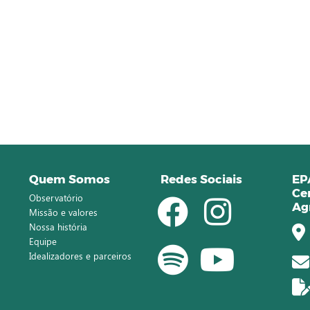
Quem Somos
Redes Sociais
EP
Ce
Observatório
Ag
Missão e valores
Nossa história
Equipe
Idealizadores e parceiros