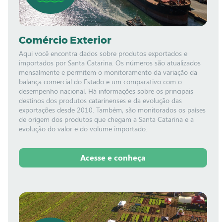
Comércio Exterior
Aqui você encontra dados sobre produtos exportados e
importados por Santa Catarina. Os números são atualizados
mensalmente e permitem o monitoramento da variação da
balança comercial do Estado e um comparativo com o
desempenho nacional. Há informações sobre os principais
destinos dos produtos catarinenses e da evolução das
exportações desde 2010. Também, são monitorados os países
de origem dos produtos que chegam a Santa Catarina e a
evolução do valor e do volume importado.
Acesse e conheça