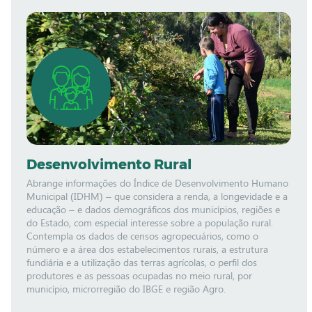
Desenvolvimento Rural
Abrange informações do Índice de Desenvolvimento Humano
Municipal (IDHM) – que considera a renda, a longevidade e a
educação – e dados demográficos dos municípios, regiões e
do Estado, com especial interesse sobre a população rural.
Contempla os dados de censos agropecuários, como o
número e a área dos estabelecimentos rurais, a estrutura
fundiária e a utilização das terras agrícolas, o perfil dos
produtores e as pessoas ocupadas no meio rural, por
município, microrregião do IBGE e região Agro.