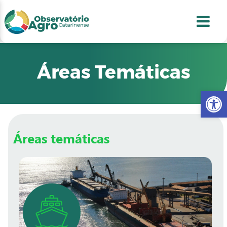
conteúdo
1
menu
2
usca
3
odapé
4
Áreas Temáticas
Abr
Áreas temáticas