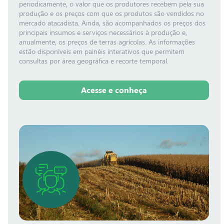
periodicamente, o valor que os produtores recebem pela sua
produção e os preços com que os produtos são vendidos no
mercado atacadista. Ainda, são acompanhados os preços dos
principais insumos e serviços necessários à produção e,
anualmente, os preços de terras agrícolas. As informações
estão disponíveis em painéis interativos que permitem
consultas por área geográfica e recorte temporal.
Acesse e conheça