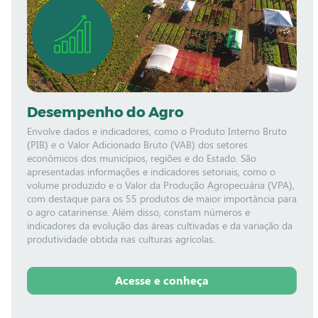
Desempenho do Agro
Envolve dados e indicadores, como o Produto Interno Bruto
(PIB) e o Valor Adicionado Bruto (VAB) dos setores
econômicos dos municípios, regiões e do Estado. São
apresentadas informações e indicadores setoriais, como o
volume produzido e o Valor da Produção Agropecuária (VPA),
com destaque para os 55 produtos de maior importância para
o agro catarinense. Além disso, constam números e
indicadores da evolução das áreas cultivadas e da variação da
produtividade obtida nas culturas agrícolas.
Acesse e conheça