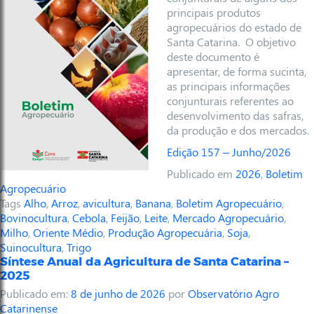
principais produtos
agropecuários do estado de
Santa Catarina. O objetivo
deste documento é
apresentar, de forma sucinta,
as principais informações
conjunturais referentes ao
desenvolvimento das safras,
da produção e dos mercados.
Edição 157 – Junho/2026
Publicado em
2026
,
Boletim
Agropecuário
Tags
Alho
,
Arroz
,
avicultura
,
Banana
,
Boletim Agropecuário
,
Bovinocultura
,
Cebola
,
Feijão
,
Leite
,
Mercado Agropecuário
,
Milho
,
Oriente Médio
,
Produção Agropecuária
,
Soja
,
Suinocultura
,
Trigo
Síntese Anual da Agricultura de Santa Catarina –
2025
Publicado em:
8 de junho de 2026
por
Observatório Agro
Catarinense