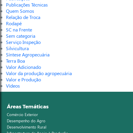
Publicações Técnicas
Quem Somos
Relação de Troca
Rodapé
SC na Frente
Sem categoria
Serviço Inspeção
Silvicultura
Síntese Agropecuária
Terra Boa
Valor Adicionado
Valor da produção agropecuária
Valor e Produção
Vídeos
Áreas Temáticas
Comércio Exterior
Desempenho do Agro
Desenvolvimento Rural