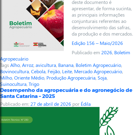
deste documento é
apresentar, de forma sucinta,
as principais informações
conjunturais referentes ao
desenvolvimento das safras,
da produção e dos mercados.
Edição 156 – Maio/2026
Publicado em
2026
,
Boletim
Agropecuário
Tags
Alho
,
Arroz
,
avicultura
,
Banana
,
Boletim Agropecuário
,
Bovinocultura
,
Cebola
,
Feijão
,
Leite
,
Mercado Agropecuário
,
Milho
,
Oriente Médio
,
Produção Agropecuária
,
Soja
,
Suinocultura
,
Trigo
Desempenho da agropecuária e do agronegócio de
Santa Catarina – 2025
Publicado em:
27 de abril de 2026
por
Édila