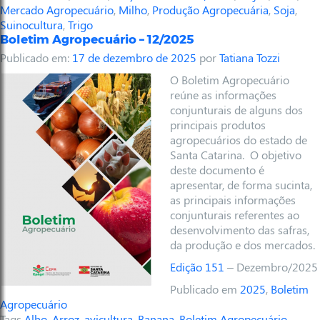
Mercado Agropecuário
,
Milho
,
Produção Agropecuária
,
Soja
,
Suinocultura
,
Trigo
Boletim Agropecuário – 12/2025
Publicado em:
17 de dezembro de 2025
por
Tatiana Tozzi
O Boletim Agropecuário
reúne as informações
conjunturais de alguns dos
principais produtos
agropecuários do estado de
Santa Catarina. O objetivo
deste documento é
apresentar, de forma sucinta,
as principais informações
conjunturais referentes ao
desenvolvimento das safras,
da produção e dos mercados.
Edição 151
– Dezembro/2025
Publicado em
2025
,
Boletim
Agropecuário
Tags
Alho
,
Arroz
,
avicultura
,
Banana
,
Boletim Agropecuário
,