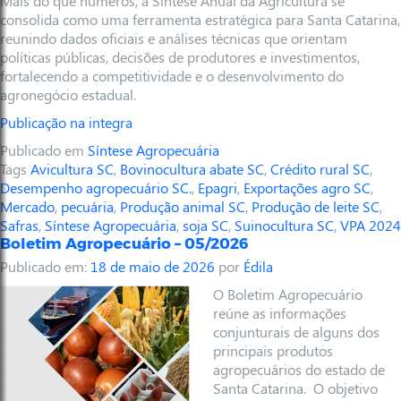
Mais do que números, a Síntese Anual da Agricultura se
consolida como uma ferramenta estratégica para Santa Catarina,
reunindo dados oficiais e análises técnicas que orientam
políticas públicas, decisões de produtores e investimentos,
fortalecendo a competitividade e o desenvolvimento do
agronegócio estadual.
Publicação na integra
Publicado em
Síntese Agropecuária
Tags
Avicultura SC
,
Bovinocultura abate SC
,
Crédito rural SC
,
Desempenho agropecuário SC.
,
Epagri
,
Exportações agro SC
,
Mercado
,
pecuária
,
Produção animal SC
,
Produção de leite SC
,
Safras
,
Síntese Agropecuária
,
soja SC
,
Suinocultura SC
,
VPA 2024
Boletim Agropecuário – 05/2026
Publicado em:
18 de maio de 2026
por
Édila
O Boletim Agropecuário
reúne as informações
conjunturais de alguns dos
principais produtos
agropecuários do estado de
Santa Catarina. O objetivo