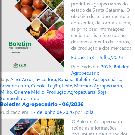
produtos agropecuários do
estado de Santa Catarina. O
objetivo deste documento é
apresentar, de forma sucinta,
as principais informações
conjunturais referentes ao
desenvolvimento das safras,
da produção e dos mercados.
Edição 158 – Julho/2026
Publicado em
2026
,
Boletim
Agropecuário
Tags
Alho
,
Arroz
,
avicultura
,
Banana
,
Boletim Agropecuário
,
Bovinocultura
,
Cebola
,
Feijão
,
Leite
,
Mercado Agropecuário
,
Milho
,
Oriente Médio
,
Produção Agropecuária
,
Soja
,
Suinocultura
,
Trigo
Boletim Agropecuário – 06/2026
Publicado em:
17 de junho de 2026
por
Édila
O Boletim Agropecuário
reúne as informações
conjunturais de alguns dos