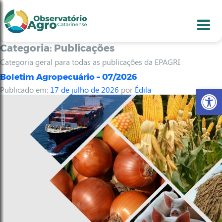
conteúdo
1
menu
2
usca
3
odapé
4
Categoria:
Publicações
Categoria geral para todas as publicações da EPAGRI
Boletim Agropecuário – 07/2026
Abr
Publicado em:
17 de julho de 2026
por
Édila