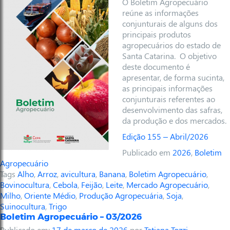
O Boletim Agropecuário
reúne as informações
conjunturais de alguns dos
principais produtos
agropecuários do estado de
Santa Catarina. O objetivo
deste documento é
apresentar, de forma sucinta,
as principais informações
conjunturais referentes ao
desenvolvimento das safras,
da produção e dos mercados.
Edição 155 – Abril/2026
Publicado em
2026
,
Boletim
Agropecuário
Tags
Alho
,
Arroz
,
avicultura
,
Banana
,
Boletim Agropecuário
,
Bovinocultura
,
Cebola
,
Feijão
,
Leite
,
Mercado Agropecuário
,
Milho
,
Oriente Médio
,
Produção Agropecuária
,
Soja
,
Suinocultura
,
Trigo
Boletim Agropecuário – 03/2026
Publicado em:
17 de março de 2026
por
Tatiana Tozzi