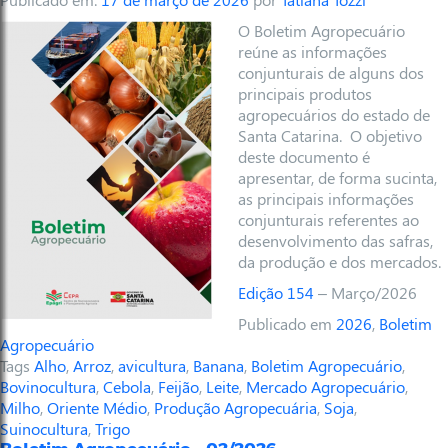
O Boletim Agropecuário
reúne as informações
conjunturais de alguns dos
principais produtos
agropecuários do estado de
Santa Catarina. O objetivo
deste documento é
apresentar, de forma sucinta,
as principais informações
conjunturais referentes ao
desenvolvimento das safras,
da produção e dos mercados.
Edição 154
– Março/2026
Publicado em
2026
,
Boletim
Agropecuário
Tags
Alho
,
Arroz
,
avicultura
,
Banana
,
Boletim Agropecuário
,
Bovinocultura
,
Cebola
,
Feijão
,
Leite
,
Mercado Agropecuário
,
Milho
,
Oriente Médio
,
Produção Agropecuária
,
Soja
,
Suinocultura
,
Trigo