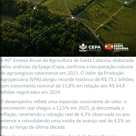
A 46ª Síntese Anual da Agricultura de Santa Catarina, elaborada
pelos analistas da Epagri/Cepa, confirma a recuperação robusta
do agronegócio catarinense em 2025. O Valor da Produção
Agropecuária (VPA) atingiu recorde histórico de R$ 75,1 bilhões,
com crescimento nominal de 15,8% em relação aos R$ 64,8
bilhões registrados em 2024.
O desempenho reflete uma expansão consistente do setor: o
crescimento real chegou a 12,5% em 2025, já descontada a
inflação, revertendo a retração real de 4,3% observada no ano
anterior e consolidando uma média de avanço real de 4,3% ao
ano ao longo da última década.