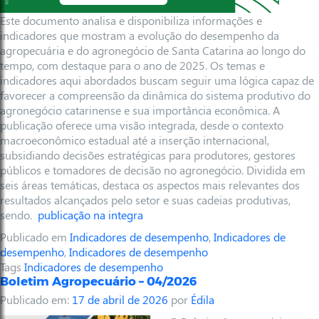
Este documento analisa e disponibiliza informações e
indicadores que mostram a evolução do desempenho da
agropecuária e do agronegócio de Santa Catarina ao longo do
tempo, com destaque para o ano de 2025. Os temas e
indicadores aqui abordados buscam seguir uma lógica capaz de
favorecer a compreensão da dinâmica do sistema produtivo do
agronegócio catarinense e sua importância econômica. A
publicação oferece uma visão integrada, desde o contexto
macroeconômico estadual até a inserção internacional,
subsidiando decisões estratégicas para produtores, gestores
públicos e tomadores de decisão no agronegócio. Dividida em
seis áreas temáticas, destaca os aspectos mais relevantes dos
resultados alcançados pelo setor e suas cadeias produtivas,
sendo.
publicação na integra
Publicado em
Indicadores de desempenho
,
Indicadores de
desempenho
,
Indicadores de desempenho
Tags
Indicadores de desempenho
Boletim Agropecuário – 04/2026
Publicado em:
17 de abril de 2026
por
Édila