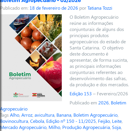
Boletim Agropecuário – 02/2026
Publicado em:
18 de fevereiro de 2026
por
Tatiana Tozzi
O Boletim Agropecuário
reúne as informações
conjunturais de alguns dos
principais produtos
agropecuários do estado de
Santa Catarina. O objetivo
deste documento é
apresentar, de forma sucinta,
as principais informações
conjunturais referentes ao
desenvolvimento das safras,
da produção e dos mercados.
Edição 153
– Fevereiro/2026
Publicado em
2026
,
Boletim
Agropecuário
Tags
Alho
,
Arroz
,
avicultura
,
Banana
,
Boletim Agropecuário
,
Bovinocultura
,
Cebola
,
Edição nº 150 - 11/2025
,
Feijão
,
Leite
,
Mercado Agropecuário
,
Milho
,
Produção Agropecuária
,
Soja
,