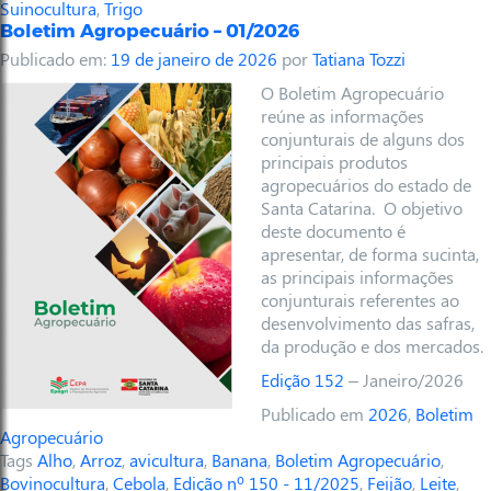
Suinocultura
,
Trigo
Boletim Agropecuário – 01/2026
Publicado em:
19 de janeiro de 2026
por
Tatiana Tozzi
O Boletim Agropecuário
reúne as informações
conjunturais de alguns dos
principais produtos
agropecuários do estado de
Santa Catarina. O objetivo
deste documento é
apresentar, de forma sucinta,
as principais informações
conjunturais referentes ao
desenvolvimento das safras,
da produção e dos mercados.
Edição 152
– Janeiro/2026
Publicado em
2026
,
Boletim
Agropecuário
Tags
Alho
,
Arroz
,
avicultura
,
Banana
,
Boletim Agropecuário
,
Bovinocultura
,
Cebola
,
Edição nº 150 - 11/2025
,
Feijão
,
Leite
,