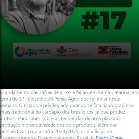
O andamento das safras de arroz e feijão, em Santa Catarina, é o
tema do 17º episódio do Pense Agro, que foi ao ar nesta
semana. O Estado é privilegiado quando se fala da dobradinha
mais tradicional do cardápio dos brasileiros, já que produz
ambos. Para saber sobre as tendências de área plantada,
produção e produtividade dos dois produtos, além das
perspectivas para a safra 2024/2025, os analistas de
Socioeconomia e Desenvolvimento Rural da
Epagri/Cepa
,