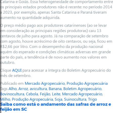
Catarina e Goiás. Essa heterogeneidade de comportamento entre
os principais estados produtores não é recente: no período 2014
a 2023, por exemplo, apenas Santa Catarina e Paraná tiveram
aumento na quantidade adquirida.
O preço médio pago aos produtores catarinenses (ao se levar
em consideração as principais regiões produtoras) caiu 13
centavos de julho para agosto. Já na comparação de setembro
com agosto, houve acréscimo de oito centavos, ou seja, ficou em
R$2,66 por litro. Com o desempenho da produção nacional
aquém do esperado e condições climáticas adversas em grande
parte do país, a tendência é de novo aumento nos valores em
outubro.
Clique
AQUI
para acessar a íntegra do Boletim Agropecuário do
mês de setembro.
Publicado em
Mercado Agropecuário
,
Produção Agropecuária
Tags
Alho
,
Arroz
,
avicultura
,
Banana
,
Boletim Agropecuário
,
Bovinocultura
,
Cebola
,
Feijão
,
Leite
,
Mercado Agropecuário
,
Milho
,
Produção Agropecuária
,
Soja
,
Suinocultura
,
Trigo
Saiba como está o andamento das safras de arroz e
feijão em SC