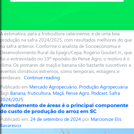
A estimativa, para a fruticultura catarinense, é de uma boa
produção na safra 2024/2025, com resultados melhores do que
na safra anterior. Conforme o analista de Socioeconomia e
Desenvolvimento Rural da Epagri/Cepa,
Rogério Goulart Jr., que
foi o entrevistado no 19º episódio do Pense Agro, o motivo é o
clima. Os pomares de maçã e banana são bastante suscetíveis a
eventos climáticos extremos, como temporais, estiagens e
vendavais.
Continue reading
Publicado em
Mercado Agropecuário
,
Produção Agropecuária
Tags
Banana
,
fruticultura
,
Maçã
,
Pense Agro
,
Podcast
,
Safra
2024/2025
Arrendamento de áreas é o principal componente
do custo de produção do arroz em SC
Publicado em:
24 de setembro de 2024
por
Marcionize Elis
Bavaresco