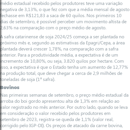
médio estadual recebido pelos produtores teve uma variação
negativa de 3,13%, o que fez com que a média mensal de agosto
fechasse em R$121,83 a saca de 60 quilos. Nos primeiros 10
dias de setembro, é possível perceber um movimento altista de
2,63% na comparação com o preço médio de agosto.
A safra catarinense de soja 2024/25 começa a ser plantada no
próximo mês e, segundo as estimativas da Epagri/Cepa, a área
plantada deverá crescer 1,78%, na comparação com a safra
anterior. Para a produtividade média, a expectativa é de um
incremento de 10,80%, ou seja, 3.820 quilos por hectare. Com
isso, a expectativa é que o Estado tenha um aumento de 12,77%
na produção total, que deve chegar a cerca de 2,9 milhões de
toneladas de soja (1ª safra).
Bovinos
Nas primeiras semanas de setembro, o preço médio estadual da
arroba do boi gordo apresentou alta de 1,3% em relação ao
valor registrado no mês anterior. Por outro lado, quando se leva
em consideração o valor recebido pelos produtores em
setembro de 2023, registra-se queda de 1,1% (valor real,
corrigido pelo IGP-DI). Os preços de atacado da carne bovina,