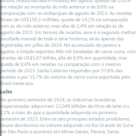
natura
, industrializada e miúdos) em agosto, quedas de 15,0%
em relação ao montante do mês anterior e de 0,6% na
comparação com os embarques de agosto de 2023. As receitas
foram de US$150,3 milhões, queda de 14,1% na comparação
com as do mês anterior, mas alta de 2,4% em relação às de
agosto de 2023. Em termos de receitas, esse é o segundo melhor
resultado mensal de toda a série histórica, atrás apenas das
registradas em julho de 2024. No acumulado de janeiro a
agosto, o Estado exportou 466 mil toneladas de carne suína, com
receitas de US$1,07 bilhão, alta de 6,9% em quantidade, mas
queda de 0,4% em receitas na comparação com o mesmo
período de 2023. Santa Catarina respondeu por 57,6% das
receitas e por 55,7% do volume de carne suína exportada pelo
Brasil neste ano.
Leite
No primeiro semestre de 2024, as indústrias brasileiras
inspecionadas adquiriram 12,049 bilhões de litros de leite cru,
2,1% a mais do que a quantidade adquirida no primeiro
semestre de 2023. Entre os seis principais estados produtores,
houve decréscimo no volume adquirido no Rio Grande do Sul e
em São Paulo e aumento em Minas Gerais, Paraná, Santa