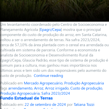
Um levantamento coordenado pelo Centro de Socioeconomia e
Planejamento Agrícola (
Epagri/Cepa
) mostra que o principal
componente do custo de produção do arroz, em Santa Catarina,
voltou a ser o arrendamento de terras. Na safra 2023/2024,
cerca de 57,10% da área plantada com o cereal era arrendada ou
cultivada em sistema de parceria. Conforme a economista e
analista de Socioeconomia e Desenvolvimento Rural da
Epagri/Cepa, Glaucia Padrão, esse tipo de sistema de produção é
comum para a cultura, mas ganhou mais importância nos
últimos anos e tem sido um dos responsáveis pelo aumento do
custo de produção.
Continue reading
Publicado em
Mercado Agropecuário
,
Produção Agropecuária
Tags
arrendamento
,
Arroz
,
Arroz irrigado
,
Custo de produção
,
Produção Agropecuária
,
Safra 2023/2024
Fundo Estadual de Terras
Publicado em:
22 de setembro de 2024
por
Tatiana Tozzi