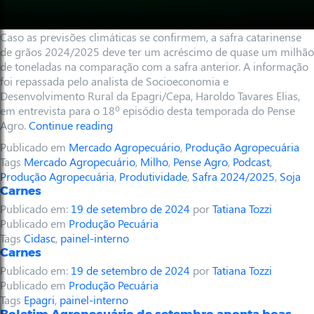
Caso as previsões climáticas se confirmem, a safra catarinense
de grãos 2024/2025 deve ter um acréscimo de quase um milhão
de toneladas na comparação com a safra anterior. A informação
foi repassada pelo analista de Socioeconomia e
Desenvolvimento Rural da Epagri/Cepa, Haroldo Tavares Elias,
em entrevista para o 18º episódio desta temporada do Pense
Agro.
Continue reading
Publicado em
Mercado Agropecuário
,
Produção Agropecuária
Tags
Mercado Agropecuário
,
Milho
,
Pense Agro
,
Podcast
,
Produção Agropecuária
,
Produtividade
,
Safra 2024/2025
,
Soja
Carnes
Publicado em:
19 de setembro de 2024
por
Tatiana Tozzi
Publicado em
Produção Pecuária
Tags
Cidasc
,
painel-interno
Carnes
Publicado em:
19 de setembro de 2024
por
Tatiana Tozzi
Publicado em
Produção Pecuária
Tags
Epagri
,
painel-interno
Boletim Agropecuário de setembro aponta boas