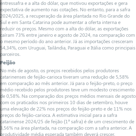
entressafra e a alta do dólar, que motivou exportações e gera
expectativa de aumento nas cotações. No entanto, para a safra
2024/2025, a recuperação da área plantada no Rio Grande do
Sul e em Santa Catarina pode aumentar a oferta interna e
reduzir os preços. Mesmo com a alta do dólar, as exportações
caíram 73% entre janeiro e agosto de 2024, na comparação com
o mesmo período do ano anterior. Já as importações cresceram
54,34%, com Uruguai, Tailândia, Paraguai e Itália como principais
parceiros.
Feijão
No mês de agosto, os preços recebidos pelos produtores
catarinenses de feijão-carioca tiveram uma redução de 5,58%
em comparação ao mês anterior. Já para o feijão-preto, o preço
médio recebido pelos produtores teve um modesto crescimento
de 0,58%. Na comparação dos preços médios mensais de agosto
com os praticados nos primeiros 10 dias de setembro, houve
uma elevação de 22% nos preços do feijão-preto e de 11% nos
preços do feijão-carioca. A estimativa inicial para a safra
catarinense 2024/25 de feijão (1ª safra) é de um crescimento de
3,56% na área plantada, na comparação com a safra anterior. A
produtividade média esperada também deverá crescer,