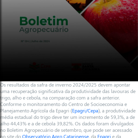
Os resultados da safra de inverno 2024/2025 devem apontar
uma recuperação significativa da produtividade das lavouras de
trigo, alho e cebola, na comparação com a safra anterior.
Conforme o monitoramento do Centro de Socioeconomia e
Planejamento Agrícola da Epagri (
Epagri/Cepa
), a produtividade
média estadual do trigo deve ter um incremento de 59,3%, a de
alho 44,43% e a de cebola 39,82%. Os dados foram divulgados
no Boletim Agropecuário de setembro, que pode ser acessado
no site do
Observatório Agro Catarinense
, da
Epagri
e da