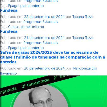
Publicado em
Programas Estaduais
Tags
Epagri
,
painel-interno
Fundesa
Publicado em:
22 de setembro de 2024
por
Tatiana Tozzi
Publicado em
Programas Estaduais
Tags
Cidasc
,
painel-interno
Fundesa
Publicado em:
21 de setembro de 2024
por
Tatiana Tozzi
Publicado em
Programas Estaduais
Tags
Epagri
,
painel-interno
Safra de grãos 2024/2025 deve ter acréscimo de
quase 1 milhão de toneladas na comparação com a
anterior
Publicado em:
20 de setembro de 2024
por
Marcionize Elis
Bavaresco