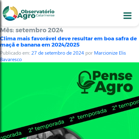
conteúdo
1
menu
2
usca
3
odapé
4
Mês:
setembro 2024
Clima mais favorável deve resultar em boa safra de
maçã e banana em 2024/2025
Publicado em:
27 de setembro de 2024
por
Marcionize Elis
Bavaresco