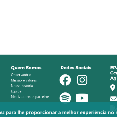
Quem Somos
Redes Sociais
EP
Ce
Observatório
Ag
Missão e valores
Nossa história
Equipe
Idealizadores e parceiros
es
para lhe proporcionar a melhor experiência no 