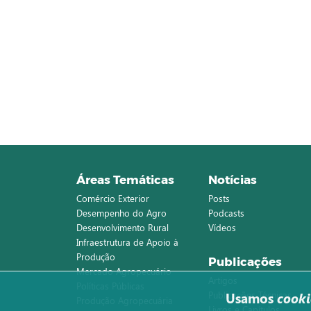
Áreas Temáticas
Notícias
Comércio Exterior
Posts
Desempenho do Agro
Podcasts
Desenvolvimento Rural
Vídeos
Infraestrutura de Apoio à
Produção
Publicações
Mercado Agropecuário
Artigos
Políticas Públicas
Publicações Técnicas
Usamos
cooki
Produção Agropecuária
Livros e Capítulos