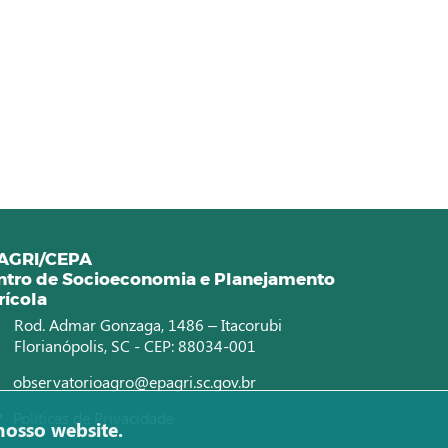
AGRI/CEPA
ntro de Socioeconomia e Planejamento
rícola
Rod. Admar Gonzaga, 1486 – Itacorubi
Florianópolis, SC - CEP: 88034-001
observatorioagro@epagri.sc.gov.br
Políticas de Privacidade
nosso website.