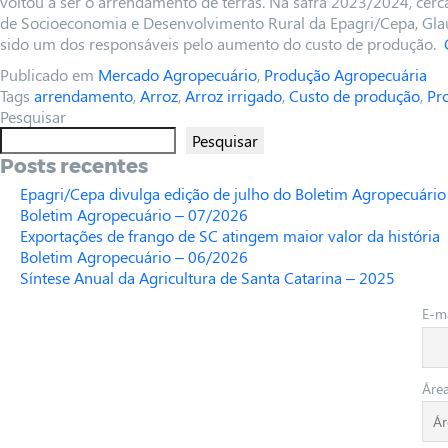
voltou a ser o arrendamento de terras. Na safra 2023/2024, cerc
de Socioeconomia e Desenvolvimento Rural da Epagri/Cepa, Glau
sido um dos responsáveis pelo aumento do custo de produção.
Publicado em
Mercado Agropecuário
,
Produção Agropecuária
Tags
arrendamento
,
Arroz
,
Arroz irrigado
,
Custo de produção
,
Pr
Pesquisar
Pesquisar
Posts recentes
Epagri/Cepa divulga edição de julho do Boletim Agropecuário
Boletim Agropecuário – 07/2026
Exportações de frango de SC atingem maior valor da história
Boletim Agropecuário – 06/2026
Síntese Anual da Agricultura de Santa Catarina – 2025
E-ma
Áre