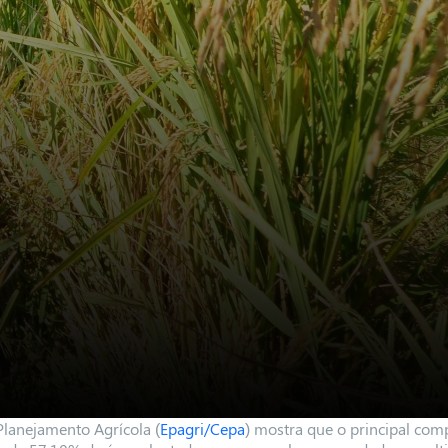
lanejamento Agrícola (
Epagri/Cepa
) mostra que o principal com