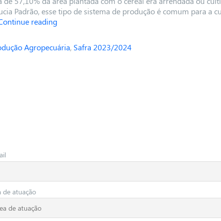
a de 57,10% da área plantada com o cereal era arrendada ou cult
cia Padrão, esse tipo de sistema de produção é comum para a c
Continue reading
odução Agropecuária
,
Safra 2023/2024
il
a de atuação