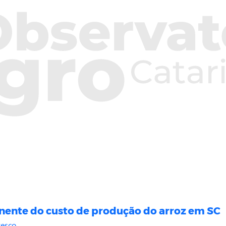
nente do custo de produção do arroz em SC
resco