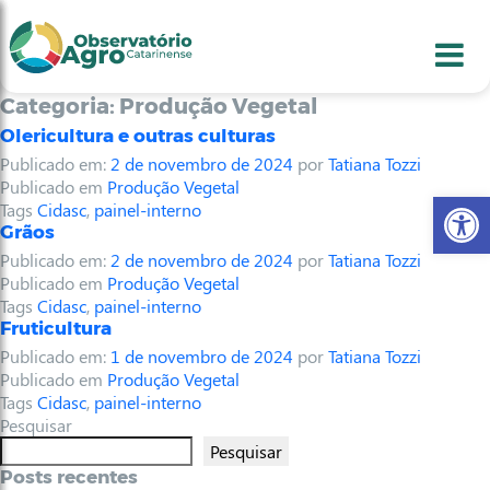
conteúdo
1
menu
2
usca
3
odapé
4
Categoria:
Produção Vegetal
Olericultura e outras culturas
Publicado em:
2 de novembro de 2024
por
Tatiana Tozzi
Publicado em
Produção Vegetal
Abr
Tags
Cidasc
,
painel-interno
Grãos
Publicado em:
2 de novembro de 2024
por
Tatiana Tozzi
Publicado em
Produção Vegetal
Tags
Cidasc
,
painel-interno
Fruticultura
Publicado em:
1 de novembro de 2024
por
Tatiana Tozzi
Publicado em
Produção Vegetal
Tags
Cidasc
,
painel-interno
Pesquisar
Pesquisar
Posts recentes