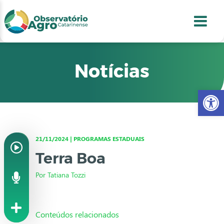
conteúdo
1
menu
2
usca
3
odapé
4
Notícias
Abr
21/11/2024 | PROGRAMAS ESTADUAIS
Terra Boa
Por Tatiana Tozzi
Conteúdos relacionados