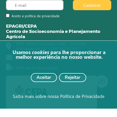
Cadastrar
Aceito a política de privacidade
EPAGRI/CEPA
Centro de Socioeconomia e Planejamento
Agrícola
Rod. Admar Gonzaga, 1486 – Itacorubi
Florianópolis, SC - CEP: 88034-001
Usamos
cookies
para lhe proporcionar a
melhor experiência no nosso website.
observatorioagro@epagri.sc.gov.br
Políticas de Privacidade
Aceitar
Rejeitar
Saiba mais sobre nossa Política de Privacidade