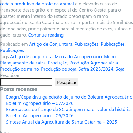
cadeia produtiva da proteína animal
e o elevado custo de
transporte desse grão, em especial do Centro Oeste, para o
abastecimento interno do Estado preocupam o ramo
agropecuário. Santa Catarina precisa importar mais de 5 milhões
de toneladas, principalmente para alimentação de aves, suínos e
gado leiteiro.
Continue reading
Publicado em
Artigo de Conjuntura
,
Publicações
,
Publicações
,
Publicações
Tags
Artigo de conjuntura
,
Mercado Agropecuário
,
Milho
,
Planejamento da safra
,
Produção
,
Produção Agropecuária
,
Produção de milho
,
Produção de soja
,
Safra 2023/2024
,
Soja
Pesquisar
Pesquisar
Posts recentes
Epagri/Cepa divulga edição de julho do Boletim Agropecuário
Boletim Agropecuário – 07/2026
Exportações de frango de SC atingem maior valor da história
Boletim Agropecuário – 06/2026
Síntese Anual da Agricultura de Santa Catarina – 2025
E-mail