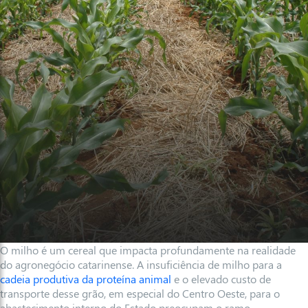
O milho é um cereal que impacta profundamente na realidade
do agronegócio catarinense. A insuficiência de milho para a
cadeia produtiva da proteína animal
e o elevado custo de
transporte desse grão, em especial do Centro Oeste, para o
abastecimento interno do Estado preocupam o ramo