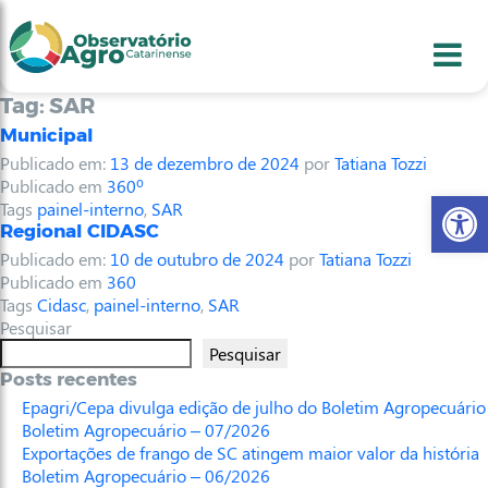
conteúdo
1
menu
2
usca
3
odapé
4
Tag:
SAR
Municipal
Publicado em:
13 de dezembro de 2024
por
Tatiana Tozzi
Publicado em
360º
Abr
Tags
painel-interno
,
SAR
Regional CIDASC
Publicado em:
10 de outubro de 2024
por
Tatiana Tozzi
Publicado em
360
Tags
Cidasc
,
painel-interno
,
SAR
Pesquisar
Pesquisar
Posts recentes
Epagri/Cepa divulga edição de julho do Boletim Agropecuário
Boletim Agropecuário – 07/2026
Exportações de frango de SC atingem maior valor da história
Boletim Agropecuário – 06/2026