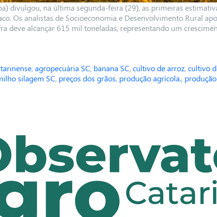
) divulgou, na última segunda-feira (29), as primeiras estimati
aco.
Os analistas de Socioeconomia e Desenvolvimento Rural apo
fra deve alcançar 615 mil toneladas, representando um crescime
tarinense
,
agropecuária SC
,
banana SC
,
cultivo de arroz
,
cultivo 
milho silagem SC
,
preços dos grãos
,
produção agrícola.
,
produção