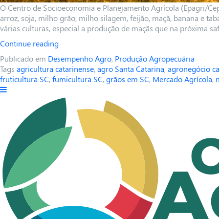
O Centro de Socioeconomia e Planejamento Agrícola (Epagri/Cepa
arroz, soja, milho grão, milho silagem, feijão, maçã, banana e tab
várias culturas, especial a produção de maçãs que n
a próxima sa
Continue reading
Publicado em
Desempenho Agro
,
Produção Agropecuária
Tags
agricultura catarinense
,
agro Santa Catarina
,
agronegócio ca
fruticultura SC
,
fumicultura SC
,
grãos em SC
,
Mercado Agrícola
,