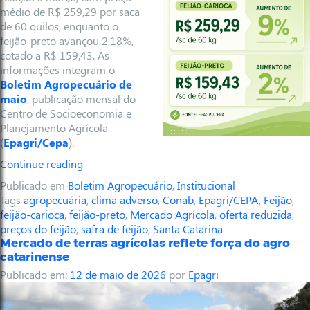
médio de R$ 259,29 por saca
de 60 quilos, enquanto o
feijão-preto avançou 2,18%,
cotado a R$ 159,43. As
informações integram o
Boletim Agropecuário de
maio
, publicação mensal do
Centro de Socioeconomia e
Planejamento Agrícola
(
Epagri/Cepa
).
Continue reading
Publicado em
Boletim Agropecuário
,
Institucional
Tags
agropecuária
,
clima adverso
,
Conab
,
Epagri/CEPA
,
Feijão
,
feijão-carioca
,
feijão-preto
,
Mercado Agrícola
,
oferta reduzida
,
preços do feijão
,
safra de feijão
,
Santa Catarina
Mercado de terras agrícolas reflete força do agro
catarinense
Publicado em:
12 de maio de 2026
por
Epagri