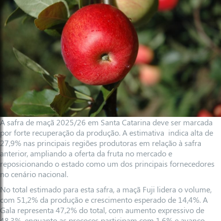
A safra de maçã 2025/26 em Santa Catarina deve ser marcada
por forte recuperação da produção. A estimativa indica alta de
27,9% nas principais regiões produtoras em relação à safra
anterior, ampliando a oferta da fruta no mercado e
reposicionando o estado como um dos principais fornecedores
no cenário nacional.
No total estimado para esta safra, a maçã Fuji lidera o volume,
com 51,2% da produção e crescimento esperado de 14,4%. A
Gala representa 47,2% do total, com aumento expressivo de
48,3%, enquanto as precoces participam com 1,6% e avanço