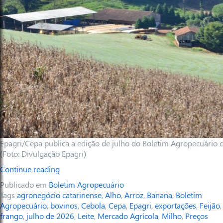
Epagri/Cepa publica a edição de julho do Boletim Agropecuário
(Foto: Divulgação Epagri)
Continue reading
Publicado em
Boletim Agropecuário
Tags
agronegócio catarinense
,
Alho
,
Arroz
,
Banana
,
Boletim
Agropecuário
,
bovinos
,
Cebola
,
Cepa
,
Epagri
,
exportações
,
Feijão
,
frango
,
julho de 2026
,
Leite
,
Mercado Agrícola
,
Milho
,
Preços