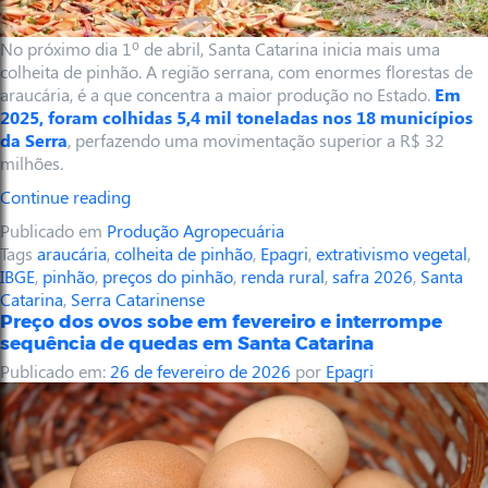
No próximo dia 1º de abril, Santa Catarina inicia mais uma
colheita de pinhão. A região serrana, com enormes florestas de
araucária, é a que concentra a maior produção no Estado.
Em
2025, foram colhidas 5,4 mil toneladas nos 18 municípios
da Serra
, perfazendo uma movimentação superior a R$ 32
milhões.
Continue reading
Publicado em
Produção Agropecuária
Tags
araucária
,
colheita de pinhão
,
Epagri
,
extrativismo vegetal
,
IBGE
,
pinhão
,
preços do pinhão
,
renda rural
,
safra 2026
,
Santa
Catarina
,
Serra Catarinense
Preço dos ovos sobe em fevereiro e interrompe
sequência de quedas em Santa Catarina
Publicado em:
26 de fevereiro de 2026
por
Epagri