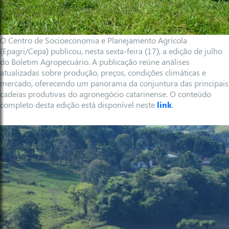
O Centro de Socioeconomia e Planejamento Agrícola
(Epagri/Cepa) publicou, nesta sexta-feira (17), a edição de julho
do Boletim Agropecuário. A publicação reúne análises
atualizadas sobre produção, preços, condições climáticas e
mercado, oferecendo um panorama da conjuntura das principais
cadeias produtivas do agronegócio catarinense. O conteúdo
completo desta edição está disponível neste
link
.