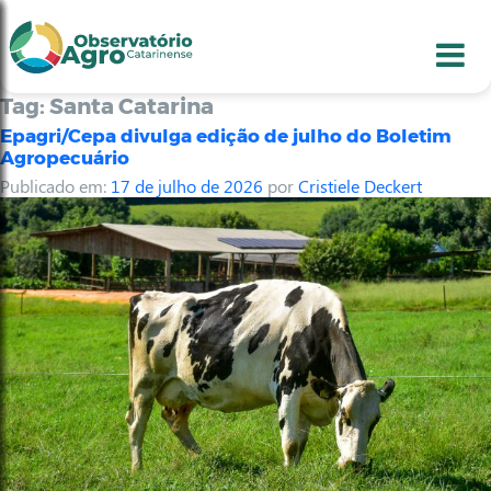
conteúdo
1
menu
2
usca
3
odapé
4
Tag:
Santa Catarina
Epagri/Cepa divulga edição de julho do Boletim
Agropecuário
Publicado em:
17 de julho de 2026
por
Cristiele Deckert