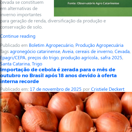
cevada se constituem
em alternativas de
inverno importantes
para geração de renda, diversificação da produção e
conservação de solo.
Continue reading
Publicado em
Boletim Agropecuário
,
Produção Agropecuária
Tags
agronegócio catarinense
,
Aveia
,
cereais de inverno
,
Cevada
,
Epagri/CEPA
,
preços do trigo
,
produção agrícola.
,
safra 2025
,
Santa Catarina
,
Trigo
Importação de cebola é zerada para o mês de
outubro no Brasil após 18 anos devido à oferta
interna recorde
Publicado em:
17 de novembro de 2025
por
Cristiele Deckert