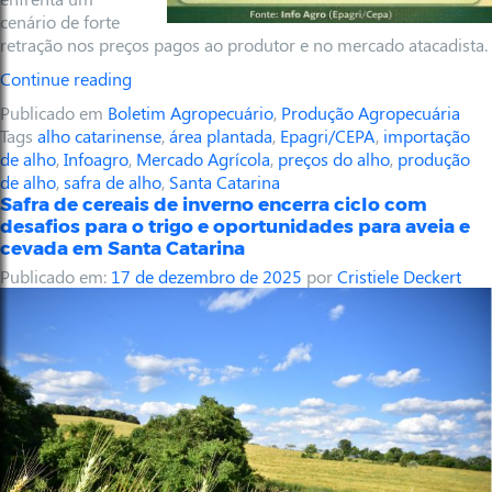
cenário de forte
retração nos preços pagos ao produtor e no mercado atacadista.
Continue reading
Publicado em
Boletim Agropecuário
,
Produção Agropecuária
Tags
alho catarinense
,
área plantada
,
Epagri/CEPA
,
importação
de alho
,
Infoagro
,
Mercado Agrícola
,
preços do alho
,
produção
de alho
,
safra de alho
,
Santa Catarina
Safra de cereais de inverno encerra ciclo com
desafios para o trigo e oportunidades para aveia e
cevada em Santa Catarina
Publicado em:
17 de dezembro de 2025
por
Cristiele Deckert