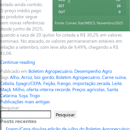
estado ainda contido.
O preço médio pago
ao produtor segue
sem novas referências
desde junho de 2025,
quando a saca de 20 quilos foi cotada a R$ 30,29, em valores
nominais. No atacado, os valores permaneceram estáveis em
relação a setembro, com leve alta de 9,49%, chegando a R$
41,06.
Continue reading
Publicado em
Boletim Agropecuário
,
Desempenho Agro
Tags
Alho
,
Arroz
,
boi gordo
,
Boletim Agropecuário
,
Carne suína
,
Cebola
,
Epagri/CEPA
,
Feijão
,
frango
,
importação zerada
,
Leite
,
Maçã
,
Milho
,
oferta interna recorde
,
Preços agrícolas
,
Santa
Catarina
,
Soja
,
Trigo
Publicações mais antigas
Pesquisar
Pesquisar
Posts recentes
Epagri/Cepa divulga edição de julho do Boletim Agropecuário