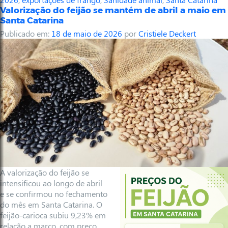
Valorização do feijão se mantém de abril a maio em
Santa Catarina
Publicado em:
18 de maio de 2026
por
Cristiele Deckert
A valorização do feijão se
intensificou ao longo de abril
e se confirmou no fechamento
do mês em Santa Catarina. O
feijão-carioca subiu 9,23% em
relação a março, com preço