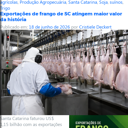
agrícolas
,
Produção Agropecuária
,
Santa Catarina
,
Soja
,
suínos
,
Trigo
Exportações de frango de SC atingem maior valor
da história
Publicado em:
18 de junho de 2026
por
Cristiele Deckert
Santa Catarina faturou US$
1,15 bilhão com as exportações