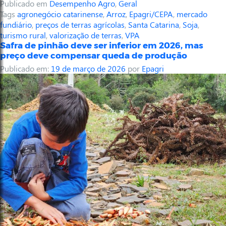
Publicado em
Desempenho Agro
,
Geral
Tags
agronegócio catarinense
,
Arroz
,
Epagri/CEPA
,
mercado
fundiário
,
preços de terras agrícolas
,
Santa Catarina
,
Soja
,
turismo rural
,
valorização de terras
,
VPA
Safra de pinhão deve ser inferior em 2026, mas
preço deve compensar queda de produção
Publicado em:
19 de março de 2026
por
Epagri