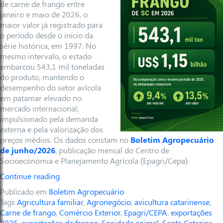
de carne de frango entre
janeiro e maio de 2026, o
maior valor já registrado para
o período desde o início da
série histórica, em 1997. No
mesmo intervalo, o estado
embarcou 543,1 mil toneladas
do produto, mantendo o
desempenho do setor avícola
em patamar elevado no
mercado internacional,
impulsionado pela demanda
externa e pela valorização dos
preços médios.
Os dados constam no
Boletim Agropecuário
de junho/2026
, publicação mensal do Centro de
Socioeconomia e Planejamento Agrícola (Epagri/Cepa).
Continue reading
Publicado em
Boletim Agropecuário
Tags
Agricultura familiar
,
Agronegócio
,
avicultura catarinense
,
Carne de frango
,
Comércio Exterior
,
Epagri/CEPA
,
exportações
2026
,
exportações de frango
,
Sanidade animal
,
Santa Catarina