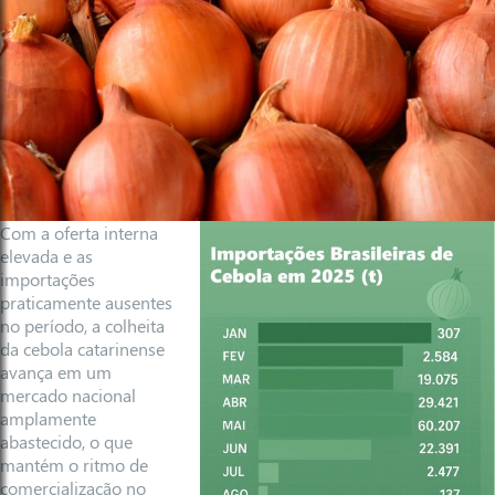
Com a oferta interna
elevada e as
importações
praticamente ausentes
no período, a colheita
da cebola catarinense
avança em um
mercado nacional
amplamente
abastecido, o que
mantém o ritmo de
comercialização no