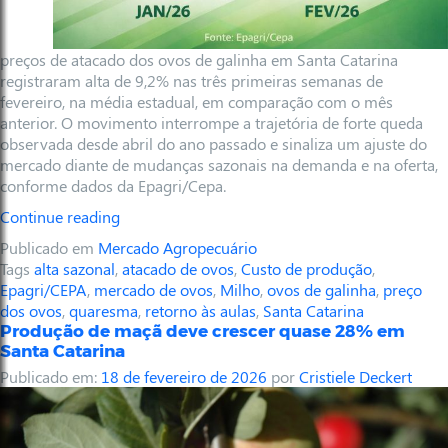
preços de atacado dos ovos de galinha em Santa Catarina
registraram alta de 9,2% nas três primeiras semanas de
fevereiro, na média estadual, em comparação com o mês
anterior. O movimento interrompe a trajetória de forte queda
observada desde abril do ano passado e sinaliza um ajuste do
mercado diante de mudanças sazonais na demanda e na oferta,
conforme dados da Epagri/Cepa.
Continue reading
Publicado em
Mercado Agropecuário
Tags
alta sazonal
,
atacado de ovos
,
Custo de produção
,
Epagri/CEPA
,
mercado de ovos
,
Milho
,
ovos de galinha
,
preço
dos ovos
,
quaresma
,
retorno às aulas
,
Santa Catarina
Produção de maçã deve crescer quase 28% em
Santa Catarina
Publicado em:
18 de fevereiro de 2026
por
Cristiele Deckert