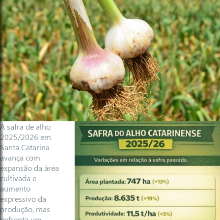
A safra de alho
2025/2026 em
Santa Catarina
avança com
expansão da área
cultivada e
aumento
expressivo da
produção, mas
enfrenta um