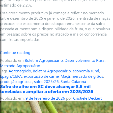
estimado de 2,2%.
Esse crescimento produtivo já começa a refletir no mercado.
Entre dezembro de 2025 e janeiro de 2026, a entrada de maçãs
precoces e o escoamento do estoque remanescente da safra
passada aumentaram a disponibilidade da fruta, o que resultou
em pressão sobre os preços no atacado e maior concorrência
com frutas importadas.
Continue reading
Publicado em
Boletim Agropecuário
,
Desenvolvimento Rural
,
Mercado Agropecuário
Tags
Agronegócio
,
Boletim Agropecuário
,
economia rural
,
Epagri/CEPA
,
exportação de carne
,
Maçã
,
mercado de grãos
,
produção agrícola.
,
safra 2025/26
,
Santa Catarina
Safra de alho em SC deve alcançar 8,6 mil
toneladas e ampliar a oferta em 2025/2026
Publicado em:
9 de fevereiro de 2026
por
Cristiele Deckert