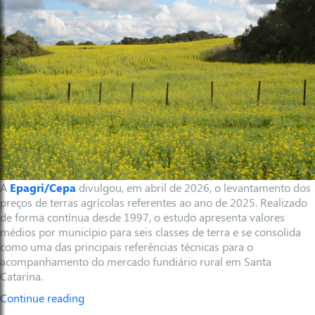
A
Epagri/Cepa
divulgou, em abril de 2026, o levantamento dos
preços de terras agrícolas referentes ao ano de 2025. Realizado
de forma contínua desde 1997, o estudo apresenta valores
médios por município para seis classes de terra e se consolida
como uma das principais referências técnicas para o
acompanhamento do mercado fundiário rural em Santa
Catarina.
Continue reading