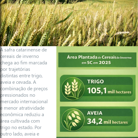
A safra catarinense de
cereais de inverno
chega ao fim marcada
por trajetórias
distintas entre trigo,
aveia e cevada. A
combinação de preços
pressionados no
mercado internacional
e menor atratividade
econômica reduziu a
área cultivada com
trigo no estado. Por
outro lado, aveia e