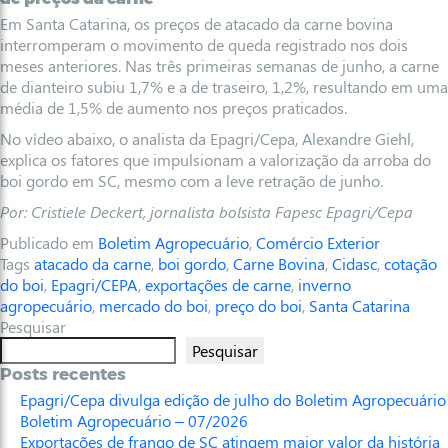
Em Santa Catarina, os preços de atacado da carne bovina
interromperam o movimento de queda registrado nos dois
meses anteriores. Nas três primeiras semanas de junho, a carne
de dianteiro subiu 1,7% e a de traseiro, 1,2%, resultando em uma
média de 1,5% de aumento nos preços praticados.
No vídeo abaixo, o analista da Epagri/Cepa, Alexandre Giehl,
explica os fatores que impulsionam a valorização da arroba do
boi gordo em SC, mesmo com a leve retração de junho.
Por: Cristiele Deckert, jornalista bolsista Fapesc Epagri/Cepa
Publicado em
Boletim Agropecuário
,
Comércio Exterior
Tags
atacado da carne
,
boi gordo
,
Carne Bovina
,
Cidasc
,
cotação
do boi
,
Epagri/CEPA
,
exportações de carne
,
inverno
agropecuário
,
mercado do boi
,
preço do boi
,
Santa Catarina
Pesquisar
Pesquisar
Posts recentes
Epagri/Cepa divulga edição de julho do Boletim Agropecuário
Boletim Agropecuário – 07/2026
Exportações de frango de SC atingem maior valor da história