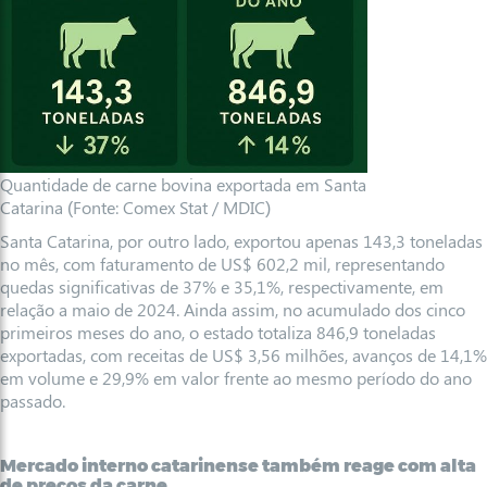
Quantidade de carne bovina exportada em Santa
Catarina (Fonte: Comex Stat / MDIC)
Santa Catarina, por outro lado, exportou apenas 143,3 toneladas
no mês, com faturamento de US$ 602,2 mil, representando
quedas significativas de 37% e 35,1%, respectivamente, em
relação a maio de 2024. Ainda assim, no acumulado dos cinco
primeiros meses do ano, o estado totaliza 846,9 toneladas
exportadas, com receitas de US$ 3,56 milhões, avanços de 14,1%
em volume e 29,9% em valor frente ao mesmo período do ano
passado.
Mercado interno catarinense também reage com alta
de preços da carne