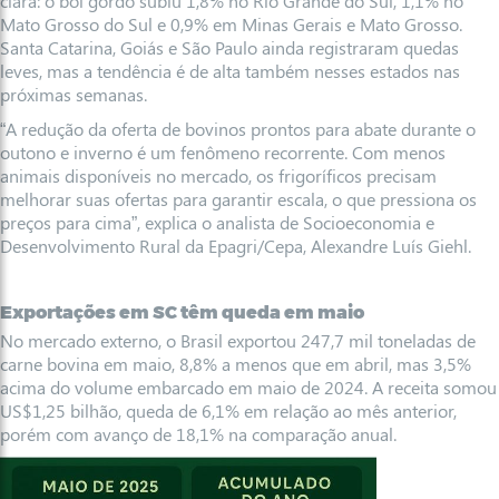
clara: o boi gordo subiu 1,8% no Rio Grande do Sul, 1,1% no
Mato Grosso do Sul e 0,9% em Minas Gerais e Mato Grosso.
Santa Catarina, Goiás e São Paulo ainda registraram quedas
leves, mas a tendência é de alta também nesses estados nas
próximas semanas.
“A redução da oferta de bovinos prontos para abate durante o
outono e inverno é um fenômeno recorrente. Com menos
animais disponíveis no mercado, os frigoríficos precisam
melhorar suas ofertas para garantir escala, o que pressiona os
preços para cima”, explica o analista de Socioeconomia e
Desenvolvimento Rural da Epagri/Cepa, Alexandre Luís Giehl.
Exportações em SC têm queda em maio
No mercado externo, o Brasil exportou 247,7 mil toneladas de
carne bovina em maio, 8,8% a menos que em abril, mas 3,5%
acima do volume embarcado em maio de 2024. A receita somou
US$1,25 bilhão, queda de 6,1% em relação ao mês anterior,
porém com avanço de 18,1% na comparação anual.