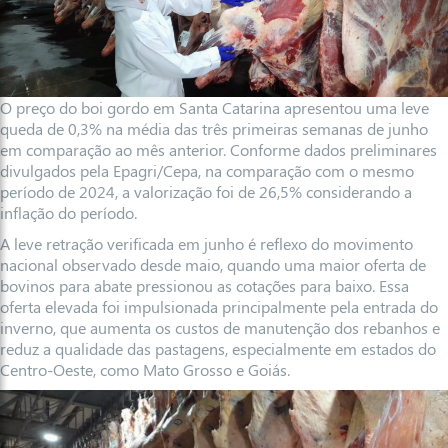
O preço do boi gordo em Santa Catarina apresentou uma leve
queda de 0,3% na média das três primeiras semanas de junho
em comparação ao mês anterior. Conforme dados preliminares
divulgados pela Epagri/Cepa, na comparação com o mesmo
período de 2024, a valorização foi de 26,5% considerando a
inflação do período.
A leve retração verificada em junho é reflexo do movimento
nacional observado desde maio, quando uma maior oferta de
bovinos para abate pressionou as cotações para baixo. Essa
oferta elevada foi impulsionada principalmente pela entrada do
inverno, que aumenta os custos de manutenção dos rebanhos e
reduz a qualidade das pastagens, especialmente em estados do
Centro-Oeste, como Mato Grosso e Goiás.