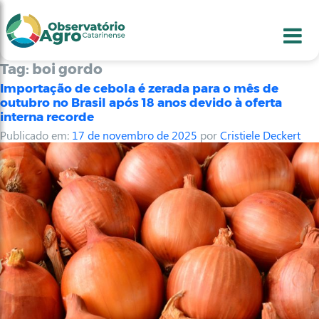
conteúdo
1
menu
2
usca
3
odapé
4
Tag:
boi gordo
Importação de cebola é zerada para o mês de
outubro no Brasil após 18 anos devido à oferta
interna recorde
Publicado em:
17 de novembro de 2025
por
Cristiele Deckert