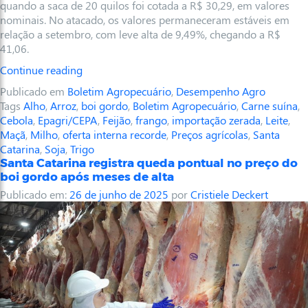
quando a saca de 20 quilos foi cotada a R$ 30,29, em valores
nominais. No atacado, os valores permaneceram estáveis em
relação a setembro, com leve alta de 9,49%, chegando a R$
41,06.
Continue reading
Publicado em
Boletim Agropecuário
,
Desempenho Agro
Tags
Alho
,
Arroz
,
boi gordo
,
Boletim Agropecuário
,
Carne suína
,
Cebola
,
Epagri/CEPA
,
Feijão
,
frango
,
importação zerada
,
Leite
,
Maçã
,
Milho
,
oferta interna recorde
,
Preços agrícolas
,
Santa
Catarina
,
Soja
,
Trigo
Santa Catarina registra queda pontual no preço do
boi gordo após meses de alta
Publicado em:
26 de junho de 2025
por
Cristiele Deckert