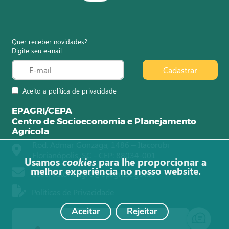
Quer receber novidades?
Digite seu e-mail
Cadastrar
Aceito a política de privacidade
EPAGRI/CEPA
Centro de Socioeconomia e Planejamento
Agrícola
Rod. Admar Gonzaga, 1486 – Itacorubi
Florianópolis, SC - CEP: 88034-001
Usamos
cookies
para lhe proporcionar a
melhor experiência no nosso website.
observatorioagro@epagri.sc.gov.br
Políticas de Privacidade
Aceitar
Rejeitar