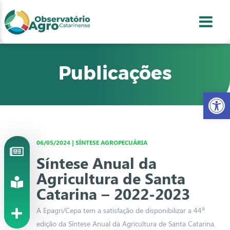
conteúdo
1
menu
2
usca
3
odapé
4
Publicações
Abr
06/05/2024 | SÍNTESE AGROPECUÁRIA
Síntese Anual da
Agricultura de Santa
Catarina – 2022-2023
A Epagri/Cepa tem a satisfação de disponibilizar a 44ª
edição da Síntese Anual da Agricultura de Santa Catarina.