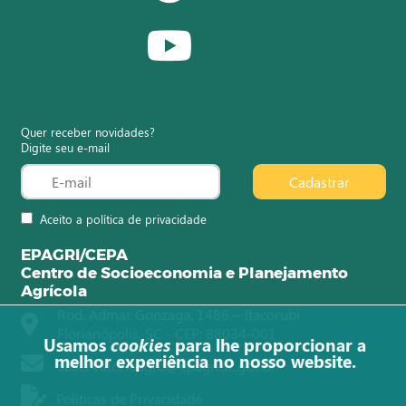
Quer receber novidades?
Digite seu e-mail
Cadastrar
Aceito a política de privacidade
EPAGRI/CEPA
Centro de Socioeconomia e Planejamento
Agrícola
Rod. Admar Gonzaga, 1486 – Itacorubi
Florianópolis, SC - CEP: 88034-001
Usamos
cookies
para lhe proporcionar a
melhor experiência no nosso website.
observatorioagro@epagri.sc.gov.br
Políticas de Privacidade