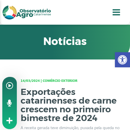
conteúdo
1
menu
2
usca
3
odapé
4
Notícias
Abr
14/03/2024 | COMÉRCIO EXTERIOR
Exportações
catarinenses de carne
crescem no primeiro
bimestre de 2024
A receita gerada teve diminuição, puxada pela queda no