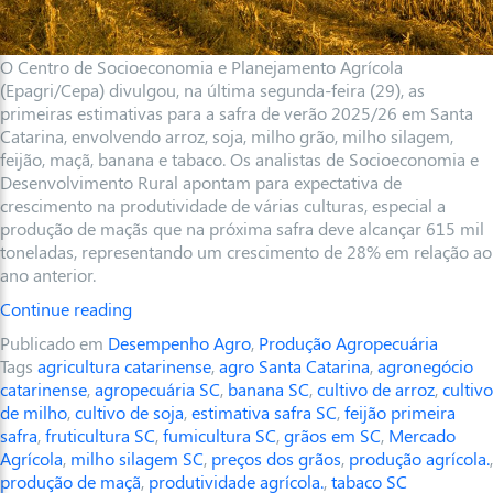
O Centro de Socioeconomia e Planejamento Agrícola
(Epagri/Cepa) divulgou, na última segunda-feira (29), as
primeiras estimativas para a safra de verão 2025/26 em Santa
Catarina, envolvendo arroz, soja, milho grão, milho silagem,
feijão, maçã, banana e tabaco.
Os analistas de Socioeconomia e
Desenvolvimento Rural apontam para expectativa de
crescimento na produtividade de várias culturas, especial a
produção de maçãs que n
a próxima safra deve alcançar 615 mil
toneladas, representando um crescimento de 28% em relação ao
ano anterior.
Continue reading
Publicado em
Desempenho Agro
,
Produção Agropecuária
Tags
agricultura catarinense
,
agro Santa Catarina
,
agronegócio
catarinense
,
agropecuária SC
,
banana SC
,
cultivo de arroz
,
cultivo
de milho
,
cultivo de soja
,
estimativa safra SC
,
feijão primeira
safra
,
fruticultura SC
,
fumicultura SC
,
grãos em SC
,
Mercado
Agrícola
,
milho silagem SC
,
preços dos grãos
,
produção agrícola.
,
produção de maçã
,
produtividade agrícola.
,
tabaco SC