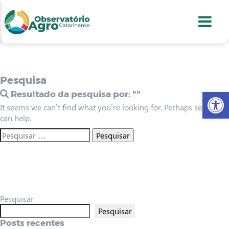
conteúdo
1
menu
2
usca
3
odapé
4
Pesquisa
Abr
Resultado da pesquisa por:
""
It seems we can’t find what you’re looking for. Perhaps searching
can help.
Pesquisar
Pesquisar
Posts recentes