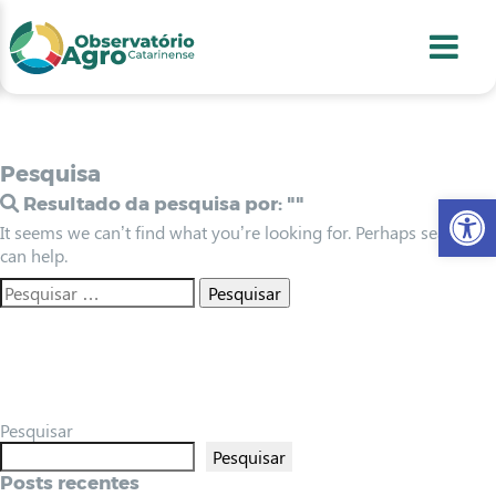
conteúdo
1
menu
2
usca
3
odapé
4
Pesquisa
Abr
Resultado da pesquisa por:
""
It seems we can’t find what you’re looking for. Perhaps searching
can help.
Pesquisar
Pesquisar
Posts recentes