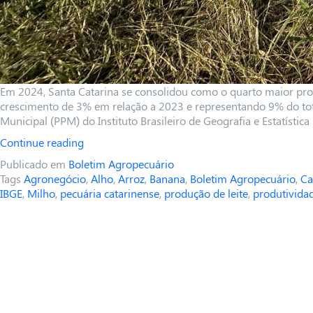
Em 2024, Santa Catarina se consolidou como o quarto maior produ
crescimento de 3% em relação a 2023 e representando 9% do tota
Municipal (PPM) do Instituto Brasileiro de Geografia e Estatística 
Continue reading
Publicado em
Boletim Agropecuário
Tags
Agronegócio
,
Alho
,
Arroz
,
Banana
,
Boletim Agropecuário
,
Ca
IBGE
,
Milho
,
pecuária catarinense
,
produção de leite
,
produtividad