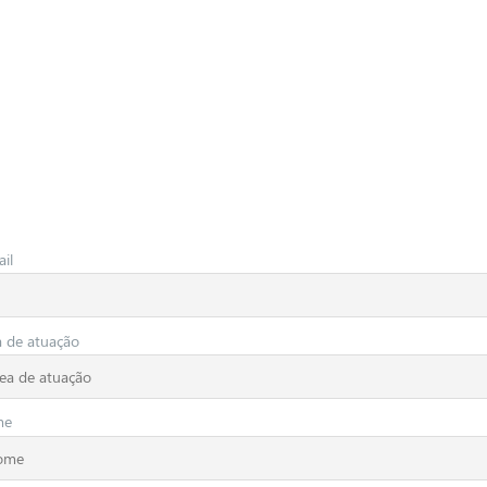
il
a de atuação
me