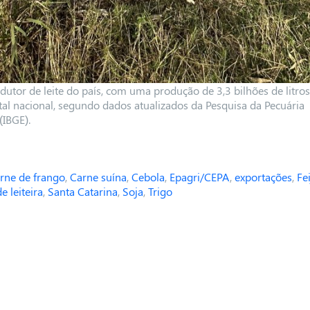
tor de leite do país, com uma produção de 3,3 bilhões de litros
l nacional, segundo dados atualizados da Pesquisa da Pecuária
(IBGE).
rne de frango
,
Carne suína
,
Cebola
,
Epagri/CEPA
,
exportações
,
Fe
e leiteira
,
Santa Catarina
,
Soja
,
Trigo