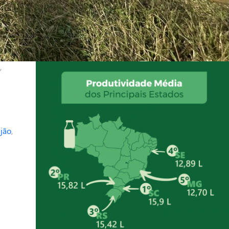
,
ijão
,