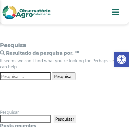
conteúdo
1
menu
2
usca
3
odapé
4
Pesquisa
Abr
Resultado da pesquisa por:
""
It seems we can’t find what you’re looking for. Perhaps searching
can help.
Pesquisar
Pesquisar
Posts recentes