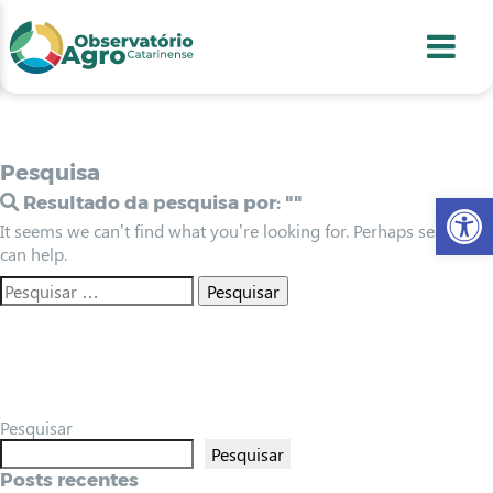
conteúdo
1
menu
2
usca
3
odapé
4
Pesquisa
Abr
Resultado da pesquisa por:
""
It seems we can’t find what you’re looking for. Perhaps searching
can help.
Pesquisar
Pesquisar
Posts recentes