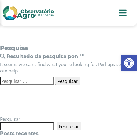
conteúdo
1
menu
2
usca
3
odapé
4
Pesquisa
Abr
Resultado da pesquisa por:
""
It seems we can’t find what you’re looking for. Perhaps searching
can help.
Pesquisar
Pesquisar
Posts recentes