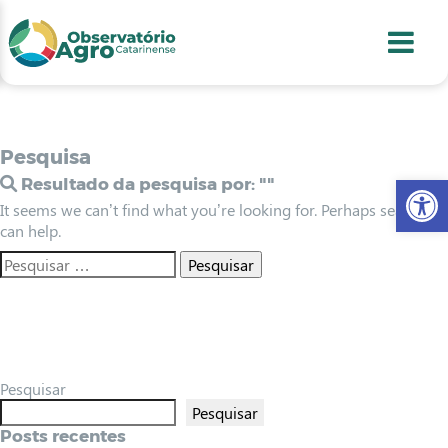
conteúdo
1
menu
2
usca
3
odapé
4
Pesquisa
Abr
Resultado da pesquisa por:
""
It seems we can’t find what you’re looking for. Perhaps searching
can help.
Pesquisar
Pesquisar
Posts recentes