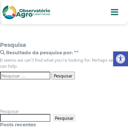
conteúdo
1
menu
2
usca
3
odapé
4
Pesquisa
Abr
Resultado da pesquisa por:
""
It seems we can’t find what you’re looking for. Perhaps searching
can help.
Pesquisar
Pesquisar
Posts recentes