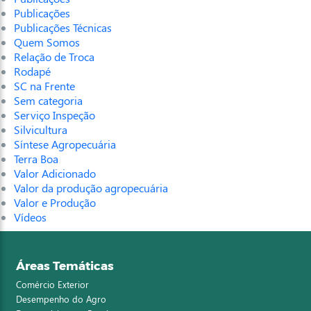
Publicações
Publicações Técnicas
Quem Somos
Relação de Troca
Rodapé
SC na Frente
Sem categoria
Serviço Inspeção
Silvicultura
Síntese Agropecuária
Terra Boa
Valor Adicionado
Valor da produção agropecuária
Valor e Produção
Vídeos
Áreas Temáticas
Comércio Exterior
Desempenho do Agro