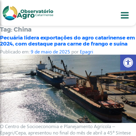
conteúdo
1
menu
2
usca
3
odapé
4
Tag:
China
Pecuária lidera exportações do agro catarinense em
2024, com destaque para carne de frango e suína
Publicado em:
9 de maio de 2025
por
Epagri
Abr
O Centro de Socioeconomia e Planejamento Agrícola –
Epagri/Cepa, apresentou no final do mês de abril a 45ª Síntese