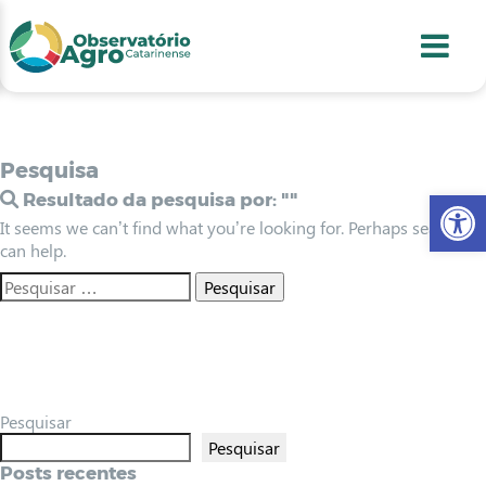
conteúdo
1
menu
2
usca
3
odapé
4
Pesquisa
Abr
Resultado da pesquisa por:
""
It seems we can’t find what you’re looking for. Perhaps searching
can help.
Pesquisar
Pesquisar
Posts recentes