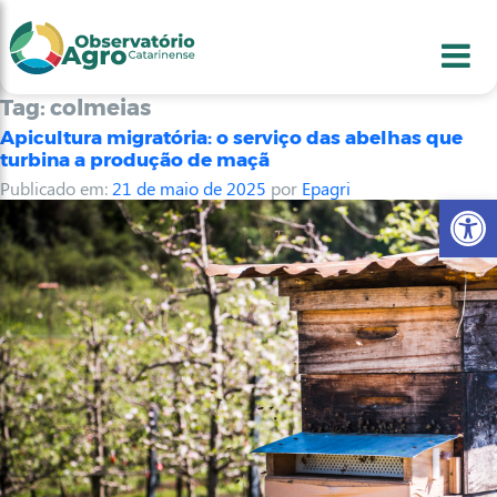
conteúdo
1
menu
2
usca
3
odapé
4
Tag:
colmeias
Apicultura migratória: o serviço das abelhas que
turbina a produção de maçã
Publicado em:
21 de maio de 2025
por
Epagri
Abr