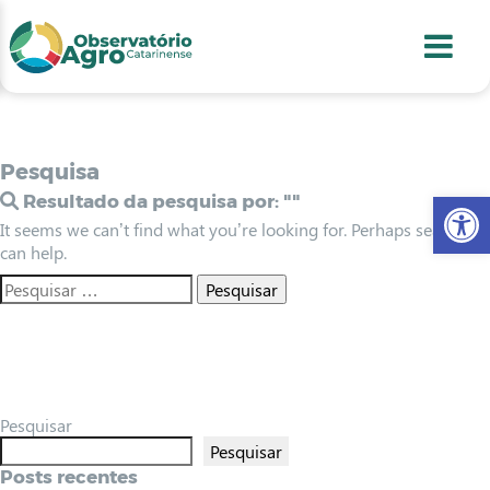
conteúdo
1
menu
2
usca
3
odapé
4
Pesquisa
Abr
Resultado da pesquisa por:
""
It seems we can’t find what you’re looking for. Perhaps searching
can help.
Pesquisar
Pesquisar
Posts recentes