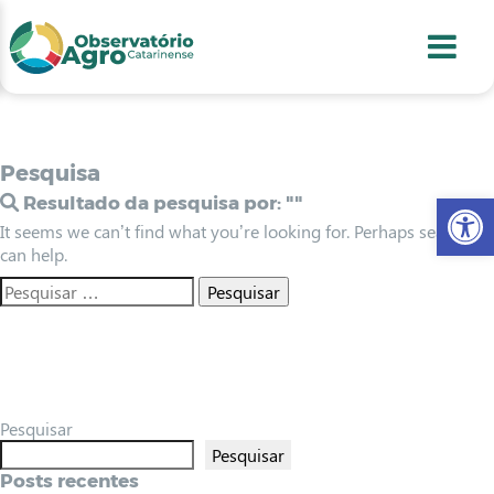
conteúdo
1
menu
2
usca
3
odapé
4
Pesquisa
Abr
Resultado da pesquisa por:
""
It seems we can’t find what you’re looking for. Perhaps searching
can help.
Pesquisar
Pesquisar
Posts recentes