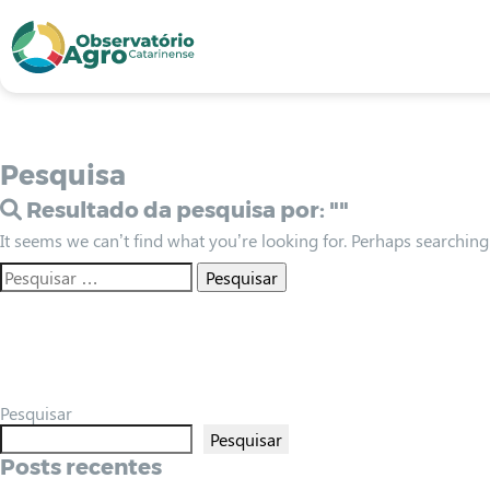
conteúdo
1
menu
2
usca
3
odapé
4
Pesquisa
Resultado da pesquisa por:
""
It seems we can’t find what you’re looking for. Perhaps searching
Pesquisar
Pesquisar
Posts recentes