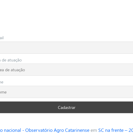
il
a de atuação
me
o nacional - Observatório Agro Catarinense
em
SC na frente – 2