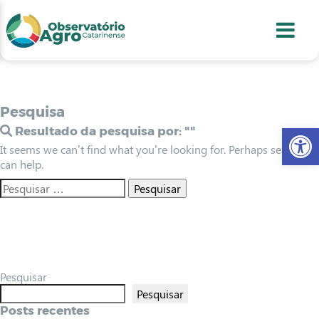
conteúdo
1
menu
2
usca
3
odapé
4
Pesquisa
Abr
Resultado da pesquisa por:
""
It seems we can’t find what you’re looking for. Perhaps searching
can help.
Pesquisar
Pesquisar
Posts recentes