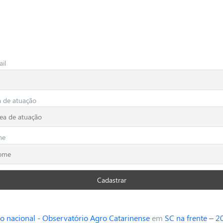
il
a de atuação
me
o nacional - Observatório Agro Catarinense
em
SC na frente – 2