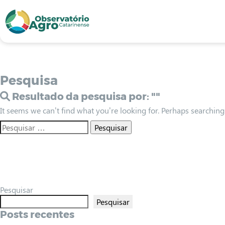
conteúdo
1
menu
2
usca
3
odapé
4
Pesquisa
Resultado da pesquisa por:
""
It seems we can’t find what you’re looking for. Perhaps searching
Pesquisar
Pesquisar
Posts recentes