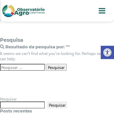
conteúdo
1
menu
2
usca
3
odapé
4
Pesquisa
Abr
Resultado da pesquisa por:
""
It seems we can’t find what you’re looking for. Perhaps searching
can help.
Pesquisar
Pesquisar
Posts recentes