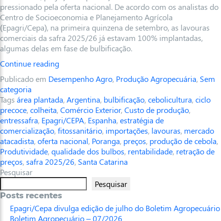
pressionado pela oferta nacional. De acordo com os analistas do
Centro de Socioeconomia e Planejamento Agrícola
(Epagri/Cepa), na primeira quinzena de setembro, as lavouras
comerciais da safra 2025/26 já estavam 100% implantadas,
algumas delas em fase de bulbificação.
Continue reading
Publicado em
Desempenho Agro
,
Produção Agropecuária
,
Sem
categoria
Tags
área plantada
,
Argentina
,
bulbificação
,
cebolicultura
,
ciclo
precoce
,
colheita
,
Comércio Exterior
,
Custo de produção
,
entressafra
,
Epagri/CEPA
,
Espanha
,
estratégia de
comercialização
,
fitossanitário
,
importações
,
lavouras
,
mercado
atacadista
,
oferta nacional
,
Poranga
,
preços
,
produção de cebola
,
Produtividade
,
qualidade dos bulbos
,
rentabilidade
,
retração de
preços
,
safra 2025/26
,
Santa Catarina
Pesquisar
Pesquisar
Posts recentes
Epagri/Cepa divulga edição de julho do Boletim Agropecuário
Boletim Agropecuário – 07/2026