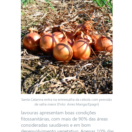
Santa Catarina entra na entressafra da cebola com previsão
de safra maior (Foto: Aires Mariga/Epagri)
lavouras apresentam boas condições
fitossanitárias, com mais de 90% das áreas
consideradas saudáveis e em bom
desenvolvimento vegetativo. Apenas 10% das