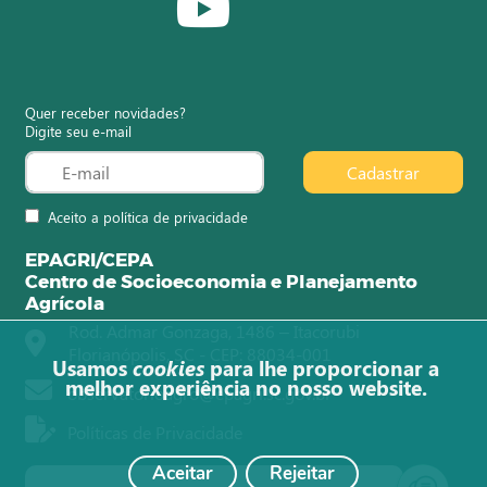
Quer receber novidades?
Digite seu e-mail
Cadastrar
Aceito a política de privacidade
EPAGRI/CEPA
Centro de Socioeconomia e Planejamento
Agrícola
Rod. Admar Gonzaga, 1486 – Itacorubi
Florianópolis, SC - CEP: 88034-001
Usamos
cookies
para lhe proporcionar a
melhor experiência no nosso website.
observatorioagro@epagri.sc.gov.br
Políticas de Privacidade
Aceitar
Rejeitar