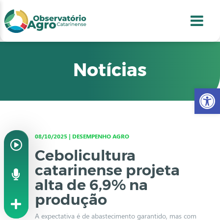
conteúdo
1
menu
2
usca
3
odapé
4
Notícias
Abr
08/10/2025 | DESEMPENHO AGRO
Cebolicultura
catarinense projeta
alta de 6,9% na
produção
A expectativa é de abastecimento garantido, mas com