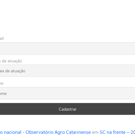
il
a de atuação
me
o nacional - Observatório Agro Catarinense
em
SC na frente – 2