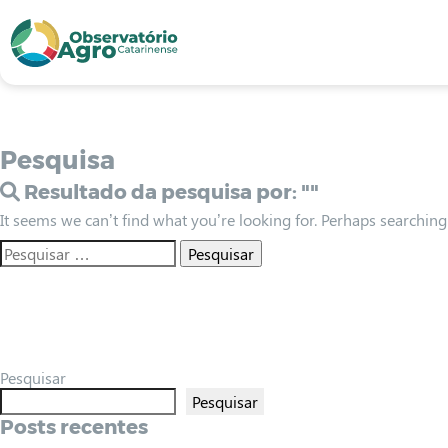
conteúdo
1
menu
2
usca
3
odapé
4
Pesquisa
Resultado da pesquisa por:
""
It seems we can’t find what you’re looking for. Perhaps searching
Pesquisar
Pesquisar
Posts recentes