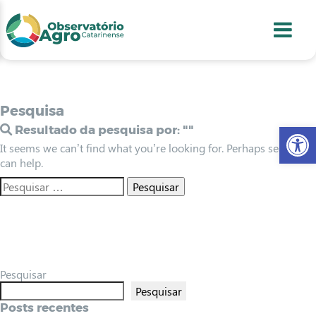
conteúdo
1
menu
2
usca
3
odapé
4
Pesquisa
Abr
Resultado da pesquisa por:
""
It seems we can’t find what you’re looking for. Perhaps searching
can help.
Pesquisar
Pesquisar
Posts recentes