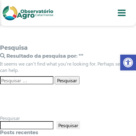
conteúdo
1
menu
2
usca
3
odapé
4
Pesquisa
Abr
Resultado da pesquisa por:
""
It seems we can’t find what you’re looking for. Perhaps searching
can help.
Pesquisar
Pesquisar
Posts recentes