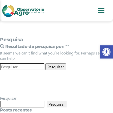
conteúdo
1
menu
2
usca
3
odapé
4
Pesquisa
Abr
Resultado da pesquisa por:
""
It seems we can’t find what you’re looking for. Perhaps searching
can help.
Pesquisar
Pesquisar
Posts recentes