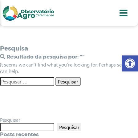
conteúdo
1
menu
2
usca
3
odapé
4
Pesquisa
Abr
Resultado da pesquisa por:
""
It seems we can’t find what you’re looking for. Perhaps searching
can help.
Pesquisar
Pesquisar
Posts recentes