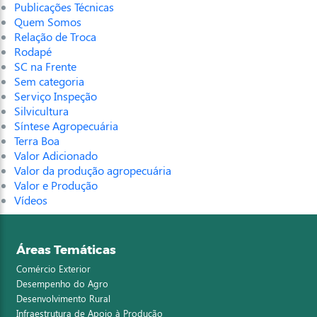
Publicações Técnicas
Quem Somos
Relação de Troca
Rodapé
SC na Frente
Sem categoria
Serviço Inspeção
Silvicultura
Síntese Agropecuária
Terra Boa
Valor Adicionado
Valor da produção agropecuária
Valor e Produção
Vídeos
Áreas Temáticas
Comércio Exterior
Desempenho do Agro
Desenvolvimento Rural
Infraestrutura de Apoio à Produção