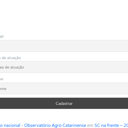
il
a de atuação
me
o nacional - Observatório Agro Catarinense
em
SC na frente – 2