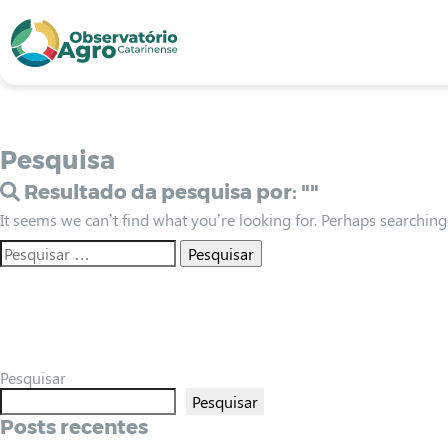
conteúdo
1
menu
2
usca
3
odapé
4
Pesquisa
Resultado da pesquisa por:
""
It seems we can’t find what you’re looking for. Perhaps searching
Pesquisar
Pesquisar
Posts recentes