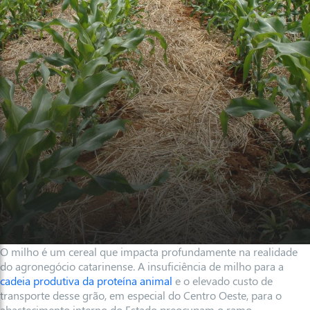
O milho é um cereal que impacta profundamente na realidade
do agronegócio catarinense. A insuficiência de milho para a
cadeia produtiva da proteína animal
e o elevado custo de
transporte desse grão, em especial do Centro Oeste, para o
abastecimento interno do Estado preocupam o ramo