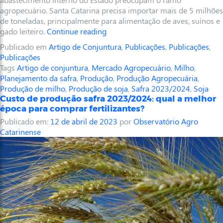
agropecuário. Santa Catarina precisa importar mais de 5 milhões
de toneladas, principalmente para alimentação de aves, suínos e
gado leiteiro.
Continue reading
Publicado em
Artigo de Conjuntura
,
Publicações
,
Publicações
,
Publicações
Tags
Artigo de conjuntura
,
Mercado Agropecuário
,
Milho
,
Planejamento da safra
,
Produção
,
Produção Agropecuária
,
Produção de milho
,
Produção de soja
,
Safra 2023/2024
,
Soja
Custo de produção safra 2023/2024: qual a melhor
época para comprar fertilizantes?
Publicado em:
12 de abril de 2023
por
Observatório Agro
Catarinense